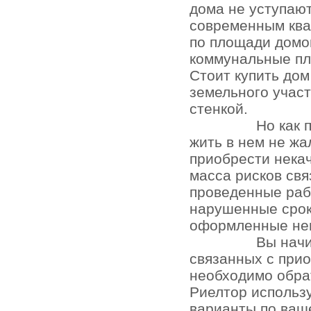
дома не уступаю
современным кв
по площади домо
коммунальные пл
Стоит купить до
земельного участ
стенкой.
Но как 
жить в нем не жа
приобрести нека
масса рисков св
проведенные раб
нарушенные срок
оформленные не
Вы начи
связанных с при
необходимо обра
Риелтор использ
варианты по ваш