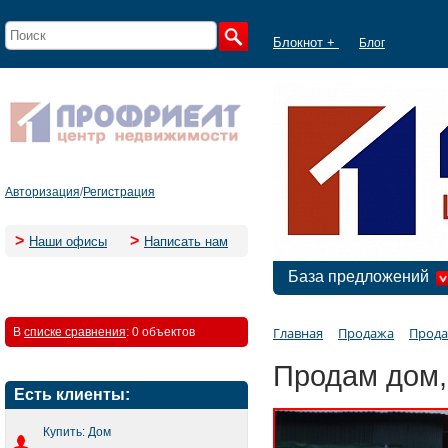
Блокнот +
Блог
Авторизация
/
Регистрация
>
>
Наши офисы
Написать нам
База предложений
Главная
Продажа
Прода
В
списке сравнения
:
0 объектов
Продам дом,
Есть клиенты:
Купить: Дом