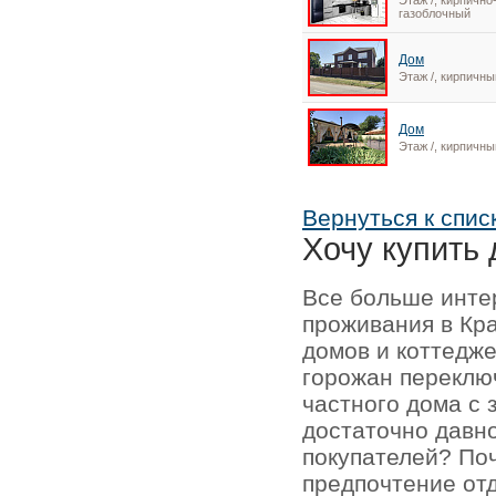
Этаж /, кирпично
газоблочный
Дом
Этаж /, кирпичны
Дом
Этаж /, кирпичны
Вернуться к спис
Хочу купить 
Все больше инте
проживания в Кр
домов и коттедже
горожан переключ
частного дома с 
достаточно давно
покупателей? По
предпочтение отд