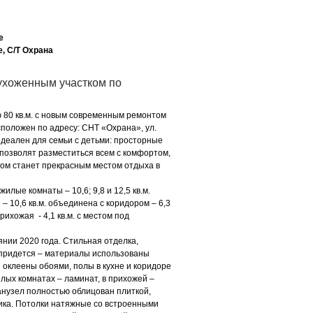
е
, С/Т Охрана
ухоженным участком по
 80 кв.м. с новым современным ремонтом
асположен по адресу: СНТ «Охрана», ул.
 идеален для семьи с детьми: просторные
позволят разместиться всем с комфортом,
ном станет прекрасным местом отдыха в
илые комнаты – 10,6; 9,8 и 12,5 кв.м.
 10,6 кв.м. объединена с коридором – 6,3
Прихожая - 4,1 кв.м. с местом под
янии 2020 года. Стильная отделка,
 придется – материалы использованы
 оклеены обоями, полы в кухне и коридоре
лых комнатах – ламинат, в прихожей –
анузел полностью облицован плиткой,
ика. Потолки натяжные со встроенными