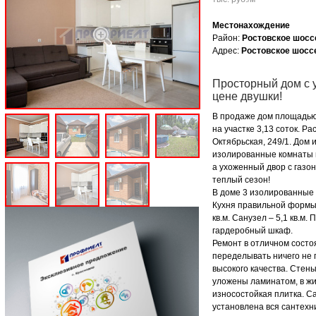
Местонахождение
Район:
Ростовское шосс
Адрес:
Ростовское шоссе
Просторный дом с 
цене двушки!
В продаже дом площадью
на участке 3,13 соток. Р
Октябрьская, 249/1. Дом
изолированные комнаты 
а ухоженный двор с газо
теплый сезон!
В доме 3 изолированные ж
Кухня правильной формы –
кв.м. Санузел – 5,1 кв.м. 
гардеробный шкаф.
Ремонт в отличном состо
переделывать ничего не
высокого качества. Стены
уложены ламинатом, в жи
износостойкая плитка. С
установлена вся сантехн