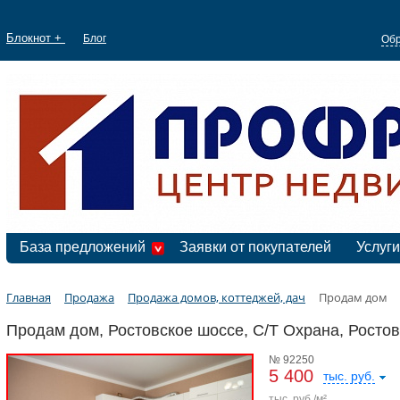
Блокнот +
Блог
Обр
База предложений
Заявки от покупателей
Услуги
Главная
Продажа
Продажа домов, коттеджей, дач
Продам дом
Продам дом, Ростовское шоссе, С/Т Охрана, Росто
№ 92250
5 400
тыс. руб.
тыс. руб./м²