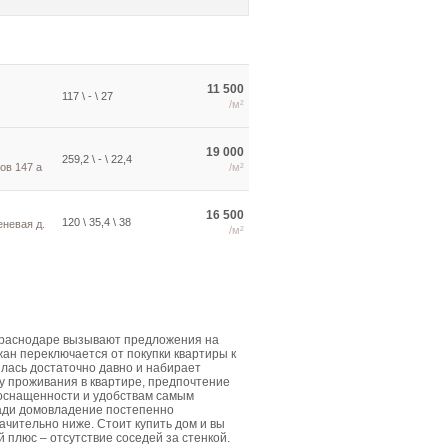
11 500
117 \ - \ 27
/м²
19 000
259,2 \ - \ 22,4
ов 147 а
/м²
16 500
120 \ 35,4 \ 38
еневая д.
/м²
Краснодаре вызывают предложения на
жан переключается от покупки квартиры к
лась достаточно давно и набирает
у проживания в квартире, предпочтение
 оснащенности и удобствам самым
щади домовладение постепенно
ачительно ниже. Стоит купить дом и вы
плюс – отсутствие соседей за стенкой.