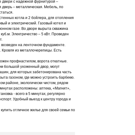
 двери с надежной фурнитурой –
я дверь – металлическая. Мебель, по
статься.
стенных котла и 2 бойлера, для отопления
овый и электрический. Газовый котел и
онном газе. Во дворе вырыта скважина
 куб.м. Электричество – 5 кВт. Проведен
т.
 возведен на ленточном фундаменте.
 Кровля из металлочерепицы. Есть
орожен профнастилом, ворота откатные.
ом большой ухоженный двор, могут
ашин, для которых забетонирована часть
рыта газоном, где можно устроить барбекю.
ом районе, экологически чистом, рядом
 минутах расположены: аптека, «Магнит»,
ановка - всего в 5 минутах, регулярно
спорт. Удобный выезд к центру города и
 купить отличное жилье для своей семьи по