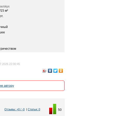
ил/кух
/15 м²
от.
ичный
шее
тричеством
2
7.2026 22:00:45
е автору
Отзывы: +0 / -0
|
Статьи: 0
50