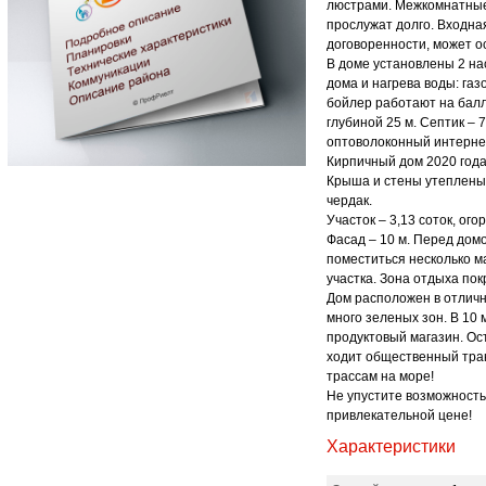
люстрами. Межкомнатные
прослужат долго. Входна
договоренности, может о
В доме установлены 2 на
дома и нагрева воды: газ
бойлер работают на балл
глубиной 25 м. Септик – 7
оптоволоконный интерне
Кирпичный дом 2020 года
Крыша и стены утеплены.
чердак.
Участок – 3,13 соток, ог
Фасад – 10 м. Перед дом
поместиться несколько м
участка. Зона отдыха пок
Дом расположен в отличн
много зеленых зон. В 10
продуктовый магазин. Ост
ходит общественный тран
трассам на море!
Не упустите возможность
привлекательной цене!
Характеристики