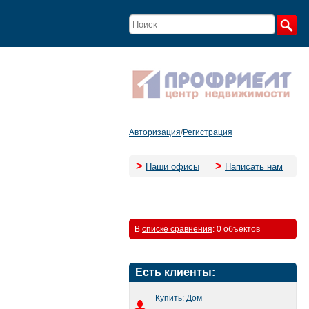
Авторизация
/
Регистрация
>
>
Наши офисы
Написать нам
В
списке сравнения
:
0 объектов
Есть клиенты:
Купить: Дом