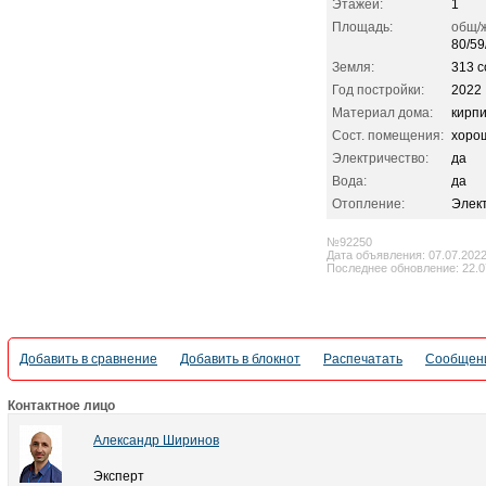
Этажей:
1
Площадь:
общ/ж
80/59
Земля:
313 с
Год постройки:
2022
Материал дома:
кирп
Сост. помещения:
хоро
Электричество:
да
Вода:
да
Отопление:
Элек
№92250
Дата объявления: 07.07.202
Последнее обновление: 22.0
Добавить в сравнение
Добавить в блокнот
Распечатать
Сообщени
Контактное лицо
Александр Ширинов
Эксперт