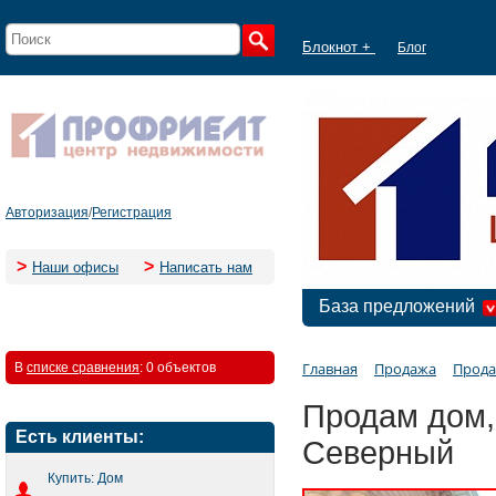
Блокнот +
Блог
Авторизация
/
Регистрация
>
>
Наши офисы
Написать нам
База предложений
Главная
Продажа
Прода
В
списке сравнения
:
0 объектов
Продам дом, 
Есть клиенты:
Северный
Купить: Дом