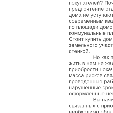
покупателей? По
предпочтение отд
дома не уступаю
современным кв
по площади домо
коммунальные пл
Стоит купить до
земельного участ
стенкой.
Но как 
жить в нем не жа
приобрести нека
масса рисков св
проведенные раб
нарушенные срок
оформленные не
Вы начи
связанных с при
необходимо обра