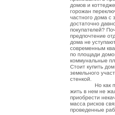
домов и коттедже
горожан переключ
частного дома с 
достаточно давно
покупателей? По
предпочтение отд
дома не уступаю
современным кв
по площади домо
коммунальные пл
Стоит купить до
земельного участ
стенкой.
Но как 
жить в нем не жа
приобрести нека
масса рисков св
проведенные раб