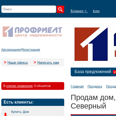
Блокнот +
Блог
Авторизация
/
Регистрация
>
>
Наши офисы
Написать нам
База предложений
Главная
Продажа
Прода
В
списке сравнения
:
0 объектов
Продам дом, 
Есть клиенты:
Северный
Купить: Дом