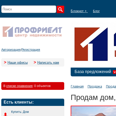
Блокнот +
Блог
Авторизация
/
Регистрация
>
>
Наши офисы
Написать нам
База предложений
Главная
Продажа
Прода
В
списке сравнения
:
0 объектов
Продам дом,
Есть клиенты:
Купить: Дом