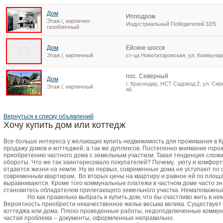
Дом
Ипподром
Этаж /, кирпично-
Индустриальный Победителей 32/5
газоблочный
Дом
Ейское шоссе
Этаж /, кирпичный
ст-ца Новотитаровская, ул. Коммунар
пос. Северный
Дом
г. Краснодар, НСТ Садовод 2, ул. Сир
Этаж /, кирпичный
46
Вернуться к списку объявлений
Хочу купить дом или коттедж
Все больше интереса у желающих купить недвижимость для проживания в 
продажу домов и коттеджей, а так же дуплексов. Постепенно внимание горо
приобретению частного дома с земельным участком. Такая тенденция сложи
обороты. Что же так заинтересовало покупателей? Почему,
уюту и комфорт
отдается жизни на земле. Ну во первых, современные дома не уступают по
современным квартирам.
Во вторых цены на квартиру и равное ей по пло
выравниваются. Кроме того коммунальные платежи в частном доме часто зн
становитесь обладателем прилегающего земельного участка. Немаловажный 
Но как правильно выбрать и купить дом, что бы счастливо жить в не
Вероятность приобрести некачественное жилье весьма велика. Существует
коттеджа или дома. Плохо проведенные работы, недоподключенные коммун
частая проблема – документы, оформленные неправильно.