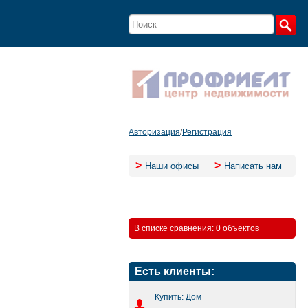
Авторизация
/
Регистрация
>
>
Наши офисы
Написать нам
В
списке сравнения
:
0 объектов
Есть клиенты:
Купить: Дом