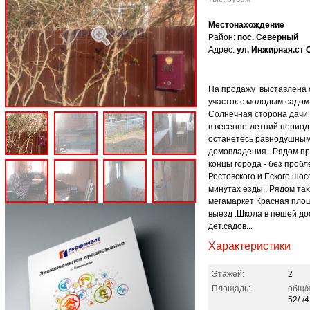
Местонахождение
Район:
пос. Северный
Адрес:
ул. Инжирная.ст
На продажу выставлена о
участок с молодым садом 
Солнечная сторона дачи
в весенне-летний период
останетесь равнодушным
домовладения. Рядом про
концы города - без пробл
Ростовского и Еского шос
минутах езды.. Рядом та
мегамаркет Красная пло
выезд .Школа в пешей до
дет.садов...
Характеристики
Этажей:
2
Площадь:
общ/ж
52/-/4