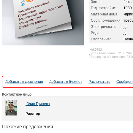
Земля:
4 сот.
Год постройки:
1989
Материал дома:
кирп
Сост. помещения:
треб
Электричество:
да
Вода:
да
Отопление:
Печн
№67692
Дата объявления: 12.03.202
Последнее обновление: 22.0
Добавить в сравнение
Добавить в блокнот
Распечатать
Сообщени
Контактное лицо
Юлия Гринева
Риелтор
Похожие предложения