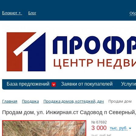
Блокнот +
Блог
Обр
База предложений
Заявки от покупателей
Услуги
Главная
Продажа
Продажа домов, коттеджей, дач
Продам дом
Продам дом, ул. Инжирная.ст Садовод п Северный,
№ 67692
3 000
тыс. руб.
тыс. руб./м²