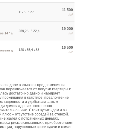
11 500
117 \ - \ 27
/м²
19 000
259,2 \ - \ 22,4
ов 147 а
/м²
16 500
120 \ 35,4 \ 38
еневая д.
/м²
Краснодаре вызывают предложения на
жан переключается от покупки квартиры к
лась достаточно давно и набирает
у проживания в квартире, предпочтение
 оснащенности и удобствам самым
щади домовладение постепенно
ачительно ниже. Стоит купить дом и вы
плюс – отсутствие соседей за стенкой.
м не жалея о потраченных деньгах.
 масса рисков связанных с приобретением
икации, нарушенные сроки сдачи и самая