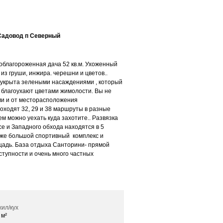
 Садовод п Северный
благороженная дача 52 кв.м. Ухоженный
из груши, инжира. черешни и цветов..
 укрыта зелеными насаждениями , который
 благоухают цветами жимолости. Вы не
и и от месторасположения
ходят 32, 29 и 38 маршруты в разные
ем можно уехать куда захотите.. Развязка
се и Западного обхода находятся в 5
кже большой спортивный комплекс и
щадь. База отдыха Санторини- прямой
ступности и очень много частных
ил/кух
 м²