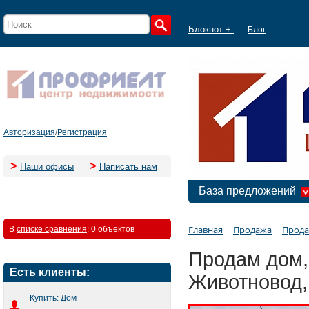
Блокнот +
Блог
Авторизация
/
Регистрация
>
>
Наши офисы
Написать нам
База предложений
Главная
Продажа
Прода
В
списке сравнения
:
0 объектов
Продам дом, 
Есть клиенты:
Животновод,
Купить: Дом