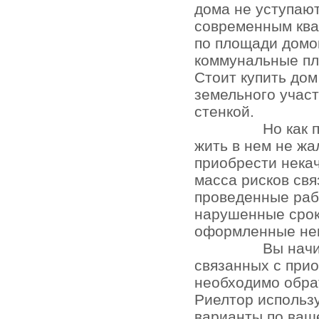
дома не уступаю
современным кв
по площади домо
коммунальные пл
Стоит купить до
земельного участ
стенкой.
Но как 
жить в нем не жа
приобрести нека
масса рисков св
проведенные раб
нарушенные срок
оформленные не
Вы начи
связанных с при
необходимо обра
Риелтор использ
варианты по ваш