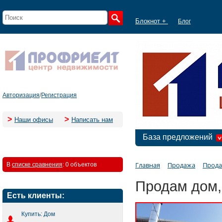
Блокнот +
Блог
Авторизация
/
Регистрация
>
>
Наши офисы
Написать нам
База предложений
Главная
Продажа
Прода
В
списке сравнения
:
0 объектов
Продам дом,
Есть клиенты:
Купить: Дом