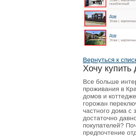
Этаж /, кирпично
газоблочный
Дом
Этаж /, кирпичны
Дом
Этаж /, кирпичны
Вернуться к спис
Хочу купить 
Все больше инте
проживания в Кр
домов и коттедже
горожан переключ
частного дома с 
достаточно давно
покупателей? По
предпочтение отд