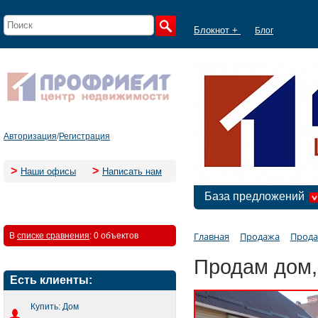
Блокнот +
Блог
Авторизация
/
Регистрация
>
>
Наши офисы
Написать нам
База предложений
Главная
Продажа
Прода
В
списке сравнения
:
0 объектов
Продам дом,
Есть клиенты:
Купить: Дом