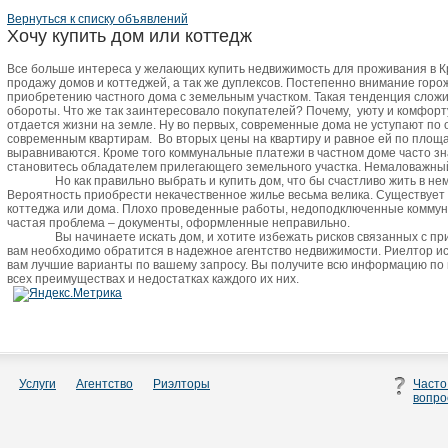
Вернуться к списку объявлений
Хочу купить дом или коттедж
Все больше интереса у желающих купить недвижимость для проживания в 
продажу домов и коттеджей, а так же дуплексов. Постепенно внимание горо
приобретению частного дома с земельным участком. Такая тенденция сложи
обороты. Что же так заинтересовало покупателей? Почему,
уюту и комфорт
отдается жизни на земле. Ну во первых, современные дома не уступают по
современным квартирам.
Во вторых цены на квартиру и равное ей по пло
выравниваются. Кроме того коммунальные платежи в частном доме часто зн
становитесь обладателем прилегающего земельного участка. Немаловажный 
Но как правильно выбрать и купить дом, что бы счастливо жить в не
Вероятность приобрести некачественное жилье весьма велика. Существует
коттеджа или дома. Плохо проведенные работы, недоподключенные коммун
частая проблема – документы, оформленные неправильно.
Вы начинаете искать дом, и хотите избежать рисков связанных с п
вам необходимо обратится в надежное агентство недвижимости. Риелтор и
вам лучшие варианты по вашему запросу. Вы получите всю информацию по
всех преимуществах и недостатках каждого их них.
Услуги
Агентство
Риэлторы
Часто
вопро