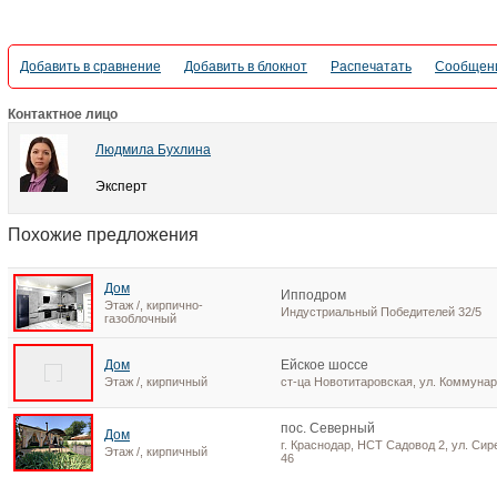
Добавить в сравнение
Добавить в блокнот
Распечатать
Сообщени
Контактное лицо
Людмила Бухлина
Эксперт
Похожие предложения
Дом
Ипподром
Этаж /, кирпично-
Индустриальный Победителей 32/5
газоблочный
Дом
Ейское шоссе
Этаж /, кирпичный
ст-ца Новотитаровская, ул. Коммунар
пос. Северный
Дом
г. Краснодар, НСТ Садовод 2, ул. Сир
Этаж /, кирпичный
46