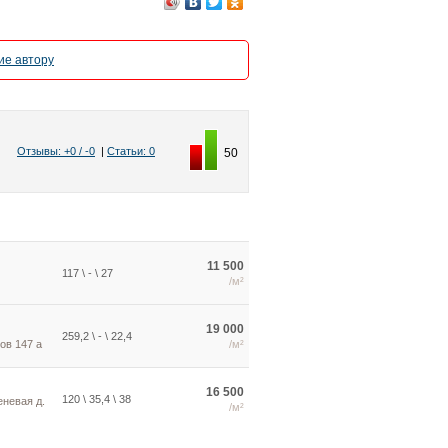
е автору
Отзывы: +0 / -0
|
Статьи: 0
50
11 500
117 \ - \ 27
/м²
19 000
259,2 \ - \ 22,4
ов 147 а
/м²
16 500
120 \ 35,4 \ 38
еневая д.
/м²