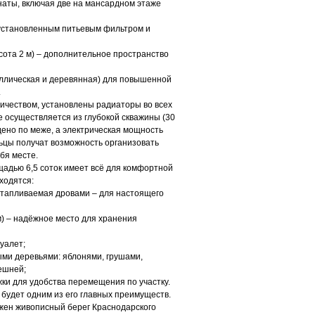
аты, включая две на мансардном этаже
 установленным питьевым фильтром и
ысота 2 м) – дополнительное пространство
аллическая и деревянная) для повышенной
.
ичеством, установлены радиаторы во всех
 осуществляется из глубокой скважины (30
дено по меже, а электрическая мощность
льцы получат возможность организовать
бя месте.
адью 6,5 соток имеет всё для комфортной
ходятся:
 отапливаемая дровами – для настоящего
м) – надёжное место для хранения
уалет;
ми деревьями: яблонями, грушами,
ешней;
ки для удобства перемещения по участку.
 будет одним из его главных преимуществ.
жен живописный берег Краснодарского