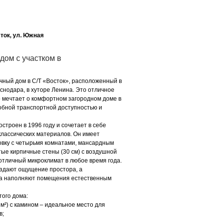
сток, ул. Южная
дом с участком в
ный дом в С/Т «Восток», расположенный в
снодара, в хуторе Ленина. Это отличное
о мечтает о комфортном загородном доме в
обной транспортной доступностью и
строен в 1996 году и сочетает в себе
классических материалов. Он имеет
вку с четырьмя комнатами, мансардным
тые кирпичные стены (30 см) с воздушной
тличный микроклимат в любое время года.
оздают ощущение простора, а
а наполняют помещения естественным
ого дома:
м²) с камином – идеальное место для
в;