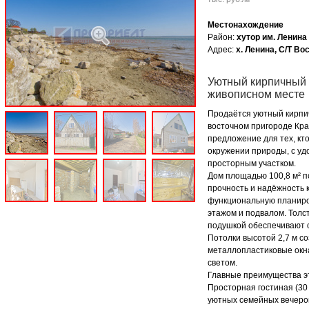
Местонахождение
Район:
хутор им. Ленина
Адрес:
х. Ленина, С/Т Во
Уютный кирпичный 
живописном месте
Продаётся уютный кирпич
восточном пригороде Кра
предложение для тех, кт
окружении природы, с уд
просторным участком.
Дом площадью 100,8 м² по
прочность и надёжность 
функциональную планиро
этажом и подвалом. Толс
подушкой обеспечивают о
Потолки высотой 2,7 м с
металлопластиковые окн
светом.
Главные преимущества эт
Просторная гостиная (30 
уютных семейных вечеро