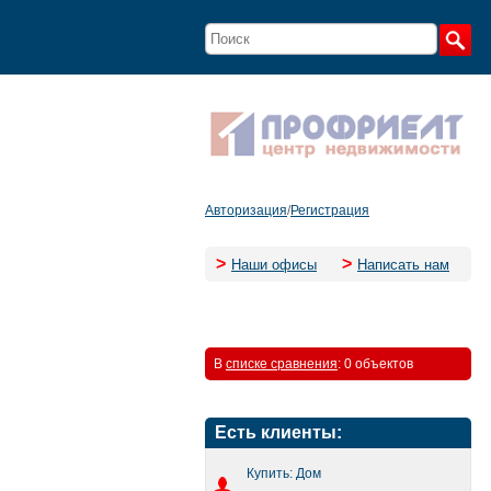
Авторизация
/
Регистрация
>
>
Наши офисы
Написать нам
В
списке сравнения
:
0 объектов
Есть клиенты:
Купить: Дом