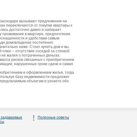
Краснодаре вызывают предложения на
жан переключается от покупки квартиры к
лась достаточно давно и набирает
у проживания в квартире, предпочтение
 оснащенности и удобствам самым
щади домовладение постепенно
ачительно ниже. Стоит купить дом и вы
плюс – отсутствие соседей за стенкой.
м не жалея о потраченных деньгах.
 масса рисков связанных с приобретением
икации, нарушенные сроки сдачи и самая
риобретением и оформлением жилья, тогда
спользуя базу недвижимости предложит
 предлагаемым объектам и узнаете обо
 задаваемые
Полезные советы
сы