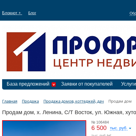
Блокнот +
Блог
Обр
База предложений
Заявки от покупателей
Услуги
Главная
Продажа
Продажа домов, коттеджей, дач
Продам дом
Продам дом, х. Ленина, С/Т Восток, ул. Южная, хут
№ 106484
6 500
тыс. руб.
тыс. руб./м²