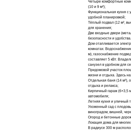
Четыре комфортные комн
(10 и 9 м²);
Функциональная кухня с
удобной планировкой;
Тёплый подвал (12 м², в
для хранения;
Две входные двери (мет
безопасности и удобства
Дом отапливается электр
комнатах. Водоснабжение
м), газоснабжение подве
составляет 5 кВт. Владе
санузел в удобном для се
Придомовой участок площ
жизни и отдыха. Здесь на
Отдельная баня (14 м²),
отдыха и релакса;
Кирпичный гараж (6×3,5 
автомобиля;
Летняя кухня и уличный т
Ухоженный сад с плодовы
виноградом, вишней, чер
Огород и бетонные дорож
Локация дома для многих
В радиусе 300 м располо