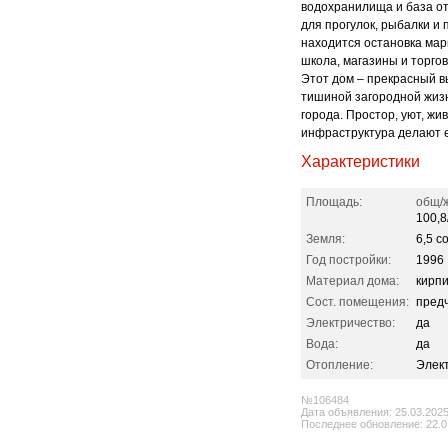
водохранилища и база от
для прогулок, рыбалки и 
находится остановка мар
школа, магазины и торго
Этот дом – прекрасный в
тишиной загородной жизн
города. Простор, уют, ж
инфраструктура делают е
Характеристики
Площадь:
общ/ж
100,8/
Земля:
6,5 со
Год постройки:
1996
Материал дома:
кирп
Сост. помещения:
пред
Электричество:
да
Вода:
да
Отопление:
Элек
№106484
Дата объявления: 25.03.202
Последнее обновление: 22.0