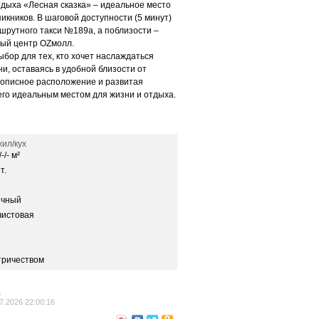
дыха «Лесная сказка» – идеальное место
пикников. В шаговой доступности (5 минут)
шрутного такси №189а, а поблизости –
вый центр OZмолл.
ыбор для тех, кто хочет наслаждаться
и, оставаясь в удобной близости от
ивописное расположение и развитая
го идеальным местом для жизни и отдыха.
ил/кух
-/- м²
т.
ичный
чистовая
тричеством
5
7.2026 22:00:16