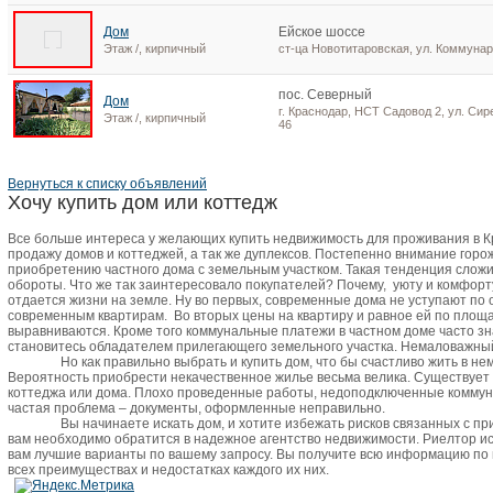
Дом
Ейское шоссе
Этаж /, кирпичный
ст-ца Новотитаровская, ул. Коммунар
пос. Северный
Дом
г. Краснодар, НСТ Садовод 2, ул. Сир
Этаж /, кирпичный
46
Вернуться к списку объявлений
Хочу купить дом или коттедж
Все больше интереса у желающих купить недвижимость для проживания в 
продажу домов и коттеджей, а так же дуплексов. Постепенно внимание горо
приобретению частного дома с земельным участком. Такая тенденция сложи
обороты. Что же так заинтересовало покупателей? Почему,
уюту и комфорт
отдается жизни на земле. Ну во первых, современные дома не уступают по
современным квартирам.
Во вторых цены на квартиру и равное ей по пло
выравниваются. Кроме того коммунальные платежи в частном доме часто зн
становитесь обладателем прилегающего земельного участка. Немаловажный 
Но как правильно выбрать и купить дом, что бы счастливо жить в не
Вероятность приобрести некачественное жилье весьма велика. Существует
коттеджа или дома. Плохо проведенные работы, недоподключенные коммун
частая проблема – документы, оформленные неправильно.
Вы начинаете искать дом, и хотите избежать рисков связанных с п
вам необходимо обратится в надежное агентство недвижимости. Риелтор и
вам лучшие варианты по вашему запросу. Вы получите всю информацию по
всех преимуществах и недостатках каждого их них.