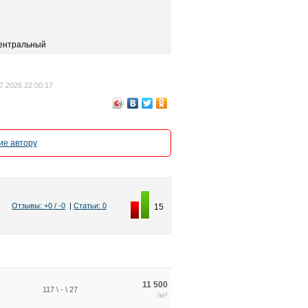
центральный
4
7.2026 22:00:17
е автору
Отзывы: +0 / -0
|
Статьи: 0
15
11 500
117 \ - \ 27
/м²