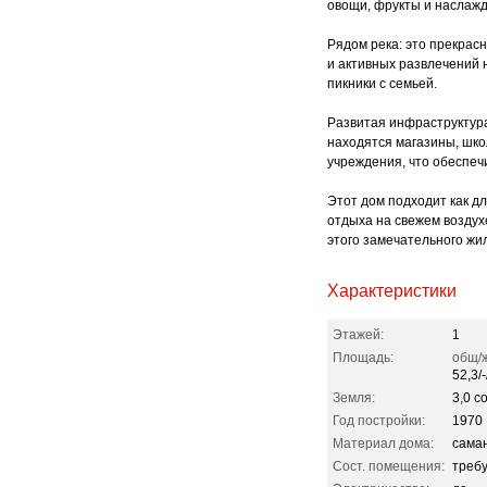
овощи, фрукты и наслажд
Рядом река: это прекрасн
и активных развлечений н
пикники с семьей.
Развитая инфраструктура
находятся магазины, шко
учреждения, что обеспеч
Этот дом подходит как дл
отдыха на свежем воздух
этого замечательного жи
Характеристики
Этажей:
1
Площадь:
общ/ж
52,3/-
Земля:
3,0 со
Год постройки:
1970
Материал дома:
сама
Сост. помещения:
треб