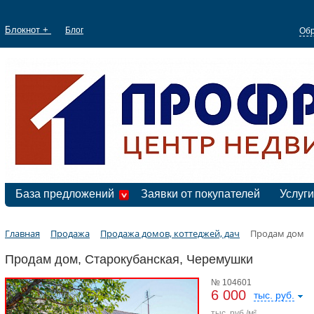
Блокнот +
Блог
Обр
База предложений
Заявки от покупателей
Услуги
Главная
Продажа
Продажа домов, коттеджей, дач
Продам дом
Продам дом, Старокубанская, Черемушки
№ 104601
6 000
тыс. руб.
тыс. руб./м²