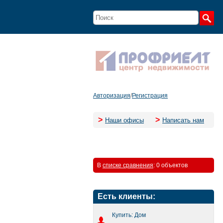
Авторизация
/
Регистрация
>
>
Наши офисы
Написать нам
В
списке сравнения
:
0 объектов
Есть клиенты:
Купить: Дом