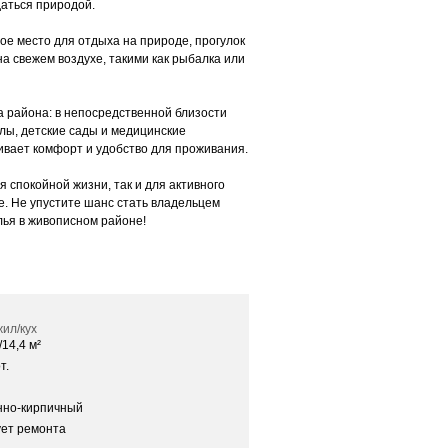
аться природой.
ое место для отдыха на природе, прогулок
а свежем воздухе, такими как рыбалка или
 района: в непосредственной близости
лы, детские сады и медицинские
ивает комфорт и удобство для проживания.
я спокойной жизни, так и для активного
е. Не упустите шанс стать владельцем
лья в живописном районе!
ил/кух
/14,4 м²
т.
нно-кирпичный
ует ремонта