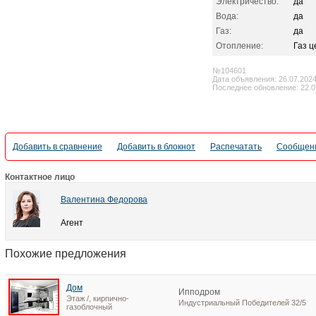
Электричество:
да
Вода:
да
Газ:
да
Отопление:
Газ 
№104601
Дата объявления: 26.07.202
Последнее обновление: 22.0
Добавить в сравнение
Добавить в блокнот
Распечатать
Сообщени
Контактное лицо
Валентина Федорова
Агент
Похожие предложения
Дом
Ипподром
Этаж /, кирпично-
Индустриальный Победителей 32/5
газоблочный