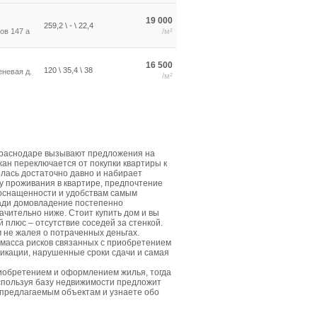
19 000
259,2 \ - \ 22,4
ов 147 а
/м²
16 500
120 \ 35,4 \ 38
еневая д.
/м²
Краснодаре вызывают предложения на
жан переключается от покупки квартиры к
лась достаточно давно и набирает
у проживания в квартире, предпочтение
 оснащенности и удобствам самым
щади домовладение постепенно
ачительно ниже. Стоит купить дом и вы
плюс – отсутствие соседей за стенкой.
м не жалея о потраченных деньгах.
 масса рисков связанных с приобретением
икации, нарушенные сроки сдачи и самая
риобретением и оформлением жилья, тогда
спользуя базу недвижимости предложит
 предлагаемым объектам и узнаете обо