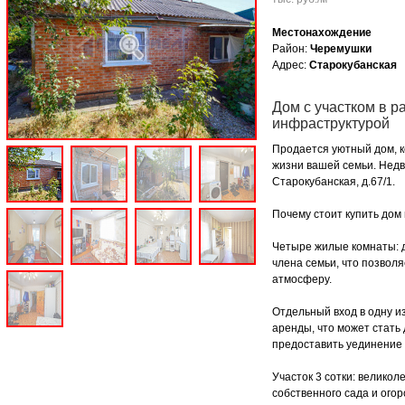
Местонахождение
Район:
Черемушки
Адрес:
Старокубанская
Дом с участком в р
инфраструктурой
Продается уютный дом, 
жизни вашей семьи. Недв
Старокубанская, д.67/1.
Почему стоит купить дом
Четыре жилые комнаты: д
члена семьи, что позвол
атмосферу.
Отдельный вход в одну и
аренды, что может стать
предоставить уединение 
Участок 3 сотки: велико
собственного сада и ого