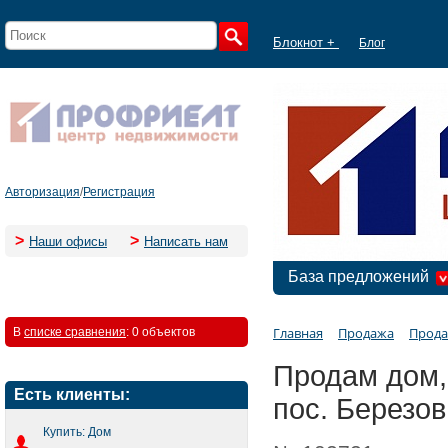
Блокнот +
Блог
Авторизация
/
Регистрация
>
>
Наши офисы
Написать нам
База предложений
Главная
Продажа
Прода
В
списке сравнения
:
0 объектов
Продам дом,
Есть клиенты:
пос. Березо
Купить: Дом