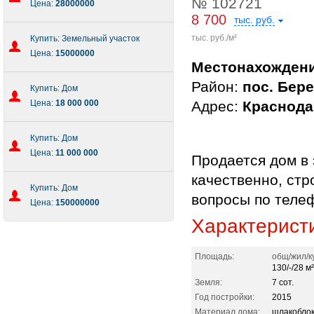
№ 102721
Цена:
28000000
8 700
тыс. руб.
тыс. руб./м²
Купить: Земельный участок
Цена:
15000000
Местонахожден
Район:
пос. Бер
Купить: Дом
Цена:
18 000 000
Адрес:
Краснода
Купить: Дом
Цена:
11 000 000
Продается дом в 
качественно, стр
Купить: Дом
вопросы по теле
Цена:
150000000
Характерист
Площадь:
общ/жил/к
130/-/28 м²
Земля:
7 сот.
Год постройки:
2015
Материал дома:
шлакобло