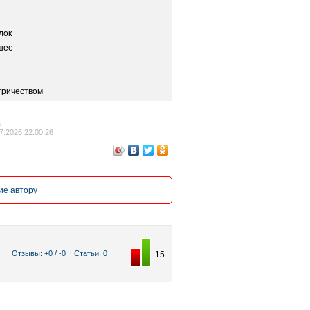
лок
шее
тричеством
3
7.2026 22:00:26
е автору
Отзывы: +0 / -0
|
Статьи: 0
15