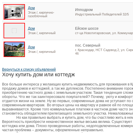
Дом
Ипподром
Этаж /, кирпично-
Индустриальный Победителей 32/5
газоблочный
Дом
Ейское шоссе
Этаж /, кирпичный
ст-ца Новотитаровская, ул. Коммунар
пос. Северный
Дом
г. Краснодар, НСТ Садовод 2, ул. Сир
Этаж /, кирпичный
46
Вернуться к списку объявлений
Хочу купить дом или коттедж
Все больше интереса у желающих купить недвижимость для проживания в 
продажу домов и коттеджей, а так же дуплексов. Постепенно внимание горо
приобретению частного дома с земельным участком. Такая тенденция сложи
обороты. Что же так заинтересовало покупателей? Почему,
уюту и комфорт
отдается жизни на земле. Ну во первых, современные дома не уступают по
современным квартирам.
Во вторых цены на квартиру и равное ей по пло
выравниваются. Кроме того коммунальные платежи в частном доме часто зн
становитесь обладателем прилегающего земельного участка. Немаловажный 
Но как правильно выбрать и купить дом, что бы счастливо жить в не
Вероятность приобрести некачественное жилье весьма велика. Существует
коттеджа или дома. Плохо проведенные работы, недоподключенные коммун
частая проблема – документы, оформленные неправильно.