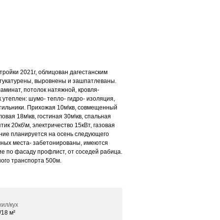
тройки 2021г, облицован дагестанским
штукатурены, выровнены и зашпатлеваны.
аминат, потолок натяжной, кровля-
 утеплен: шумо- тепло- гидро- изоляция,
тильники. Прихожая 10м\кв, совмещенный
оловая 18м\кв, гостиная 30м\кв, спальная
тик 20кб\м, электричество 15кВт, газовая
ние планируется на осень следующего
очных места- забетонированы, имеются
ие по фасаду профлист, от соседей рабица.
ого транспорта 500м.
ил/кух
/18 м²