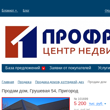
Блокнот +
Блог
Обр
База предложений
Заявки от покупателей
Услуги
Главная
Продажа
Продажа домов, коттеджей, дач
Продам дом
Продам дом, Грушевая 54, Пригород
№ 101699
5 200
тыс. руб.
тыс. руб./м²