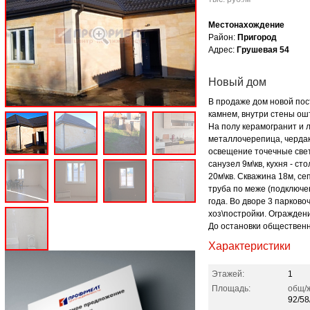
Местонахождение
Район:
Пригород
Адрес:
Грушевая 54
Новый дом
В продаже дом новой пос
камнем, внутри стены о
На полу керамогранит и л
металлочерепица, чердак
освещение точечные све
санузел 9м\кв, кухня - ст
20м\кв. Скважина 18м, сеп
труба по меже (подключе
года. Во дворе 3 парков
хоз\постройки. Огражден
До остановки общественн
Характеристики
Этажей:
1
Площадь:
общ/ж
92/58