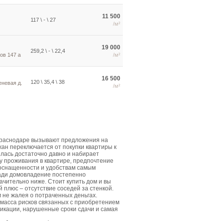
11 500
117 \ - \ 27
/м²
19 000
259,2 \ - \ 22,4
ов 147 а
/м²
16 500
120 \ 35,4 \ 38
еневая д.
/м²
Краснодаре вызывают предложения на
жан переключается от покупки квартиры к
лась достаточно давно и набирает
у проживания в квартире, предпочтение
 оснащенности и удобствам самым
щади домовладение постепенно
ачительно ниже. Стоит купить дом и вы
плюс – отсутствие соседей за стенкой.
м не жалея о потраченных деньгах.
 масса рисков связанных с приобретением
икации, нарушенные сроки сдачи и самая