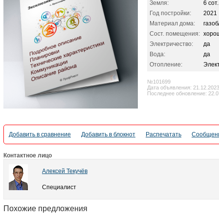
Земля:
6 сот.
Год постройки:
2021
Материал дома:
газоб
Сост. помещения:
хоро
Электричество:
да
Вода:
да
Отопление:
Элек
№101699
Дата объявления: 21.12.202
Последнее обновление: 22.0
Добавить в сравнение
Добавить в блокнот
Распечатать
Сообщени
Контактное лицо
Алексей Текучёв
Специалист
Похожие предложения