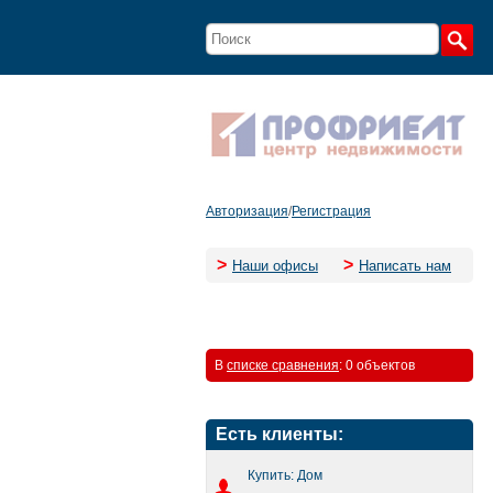
Авторизация
/
Регистрация
>
>
Наши офисы
Написать нам
В
списке сравнения
:
0 объектов
Есть клиенты:
Купить: Дом