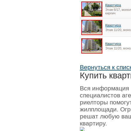
Квартира
Этаж 6/17, монол
кирпич
Квартира
Этаж 11/20, моно
Квартира
Этаж 11/20, моно
Вернуться к спис
Купить кварт
Вся информация 
специалистов аг
риелторы помогу
жилплощади. Огр
решат любую ваш
квартиру.