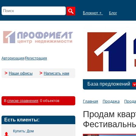
Блокнот +
Блог
Авторизация
/
Регистрация
>
>
Наши офисы
Написать нам
База предложений
Главная
Продажа
Прода
В
списке сравнения
:
0 объектов
Продам квар
Есть клиенты:
Фестивальн
Купить: Дом