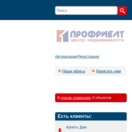
Авторизация
/
Регистрация
>
>
Наши офисы
Написать нам
В
списке сравнения
:
0 объектов
Есть клиенты:
Купить: Дом