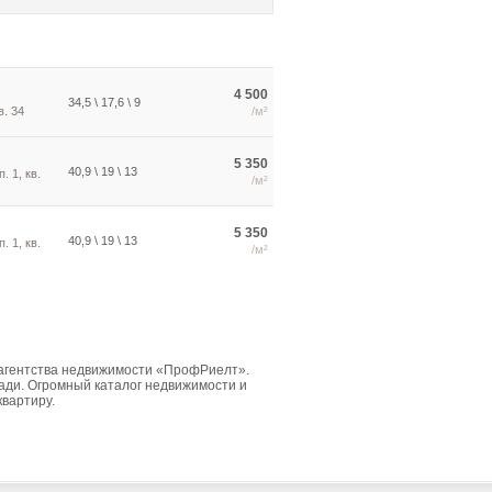
4 500
34,5 \ 17,6 \ 9
в. 34
/м²
5 350
40,9 \ 19 \ 13
. 1, кв.
/м²
5 350
40,9 \ 19 \ 13
. 1, кв.
/м²
 агентства недвижимости «ПрофРиелт».
ди. Огромный каталог недвижимости и
квартиру.