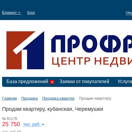
Блокнот +
Блог
Обр
База предложений
Заявки от покупателей
Услуги
Главная
Продажа
Продажа квартир
Продам квартиру
Продам квартиру, кубанская, Черемушки
№ 91178
25 750
тыс. руб.
тыс. руб./м²