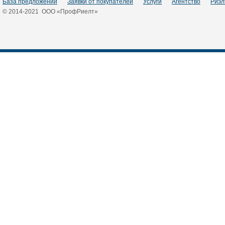
База предложений
Заявки от покупателей
Услуги
Агентство
Риэл
© 2014-2021 ООО «ПрофРиелт»