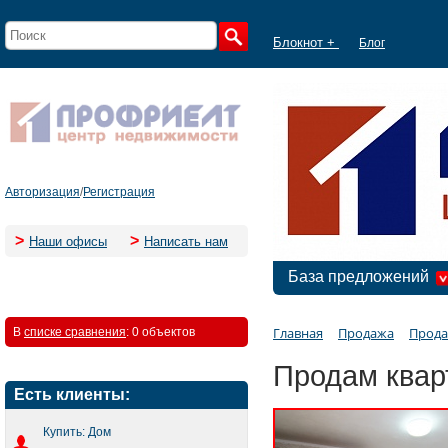
Блокнот +
Блог
Авторизация
/
Регистрация
>
>
Наши офисы
Написать нам
База предложений
Главная
Продажа
Прода
В
списке сравнения
:
0 объектов
Продам кварт
Есть клиенты:
Купить: Дом