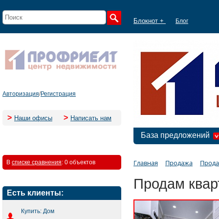
Блокнот +
Блог
Авторизация
/
Регистрация
>
>
Наши офисы
Написать нам
База предложений
Главная
Продажа
Прода
В
списке сравнения
:
0 объектов
Продам кварт
Есть клиенты:
Купить: Дом