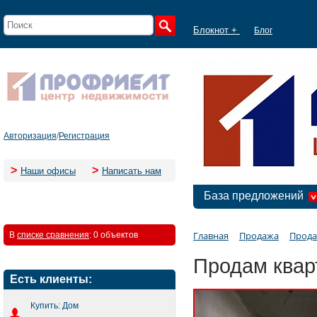
Блокнот +
Блог
Авторизация
/
Регистрация
>
>
Наши офисы
Написать нам
База предложений
Главная
Продажа
Прода
В
списке сравнения
:
0 объектов
Продам квар
Есть клиенты:
Купить: Дом