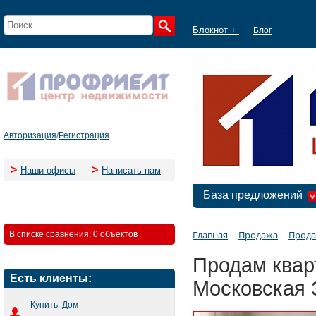
Блокнот +
Блог
Авторизация
/
Регистрация
>
>
Наши офисы
Написать нам
База предложений
Главная
Продажа
Прода
В
списке сравнения
:
0 объектов
Продам кварт
Есть клиенты:
Московская
Купить: Дом