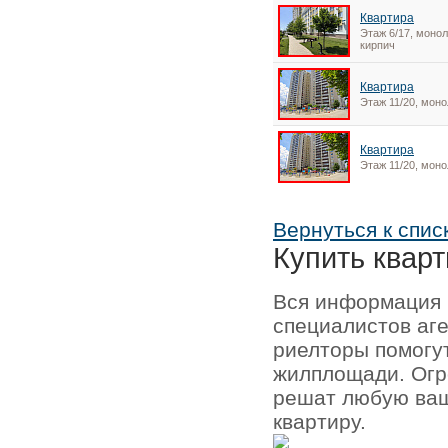
Квартира
Этаж 6/17, монол
кирпич
Квартира
Этаж 11/20, моно
Квартира
Этаж 11/20, моно
Вернуться к спис
Купить кварт
Вся информация 
специалистов аг
риелторы помогу
жилплощади. Огр
решат любую ваш
квартиру.