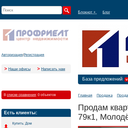
Блокнот +
Блог
Авторизация
/
Регистрация
>
>
Наши офисы
Написать нам
База предложений
Главная
Продажа
Прода
В
списке сравнения
:
0 объектов
Продам квар
Есть клиенты:
79к1, Молод
Купить: Дом