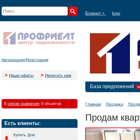
Блокнот +
Блог
Авторизация
/
Регистрация
>
>
Наши офисы
Написать нам
База предложений
Главная
Продажа
Прода
В
списке сравнения
:
0 объектов
Продам квар
Есть клиенты:
Купить: Дом