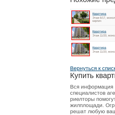
Квартира
Этаж 6/17, монол
кирпич
Квартира
Этаж 11/20, моно
Квартира
Этаж 11/20, моно
Вернуться к спис
Купить кварт
Вся информация 
специалистов аг
риелторы помогу
жилплощади. Огр
решат любую ваш