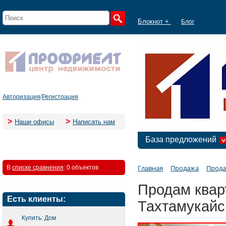
Блокнот +
Блог
Авторизация
/
Регистрация
>
>
Наши офисы
Написать нам
База предложений
Главная
Продажа
Прода
В
списке сравнения
:
0 объектов
Продам кварти
Есть клиенты:
Тахтамукайс
Купить: Дом