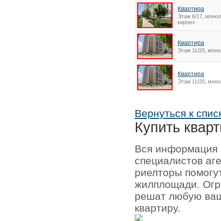
Квартира
Этаж 6/17, монол
кирпич
Квартира
Этаж 11/20, моно
Квартира
Этаж 11/20, моно
Вернуться к спис
Купить кварт
Вся информация 
специалистов аг
риелторы помогу
жилплощади. Огр
решат любую ваш
квартиру.