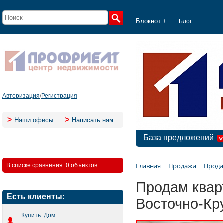
Блокнот +
Блог
Авторизация
/
Регистрация
>
>
Наши офисы
Написать нам
База предложений
Главная
Продажа
Прода
В
списке сравнения
:
0 объектов
Продам кварт
Есть клиенты:
Восточно-Кр
Купить: Дом