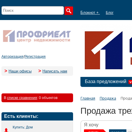
Блокнот +
Блог
Авторизация
/
Регистрация
>
>
Наши офисы
Написать нам
База предложений
Главная
Продажа
Прода
В
списке сравнения
:
0 объектов
Продажа тре
Есть клиенты:
Я хочу
Купить: Дом