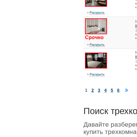
м
к
Раскрыть
Э
м
Срочно
к
Раскрыть
Э
м
к
Раскрыть
1
2
3
4
5
6
Поиск трехк
Давайте разбере
купить трехкомна