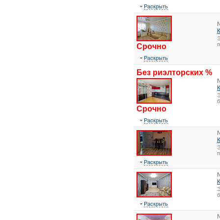
Раскрыть
Э
Срочно
Раскрыть
Без риэлторских %
Э
Срочно
Раскрыть
Э
Раскрыть
Э
Раскрыть