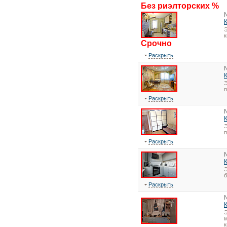
Без риэлторских %
Э
Срочно
Раскрыть
Э
Раскрыть
Э
Раскрыть
Э
Раскрыть
Э
м
к