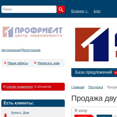
Блокнот +
Блог
Авторизация
/
Регистрация
>
>
Наши офисы
Написать нам
База предложений
Главная
Продажа
Прода
В
списке сравнения
:
0 объектов
Продажа дву
Есть клиенты:
Я хочу
Купить: Дом