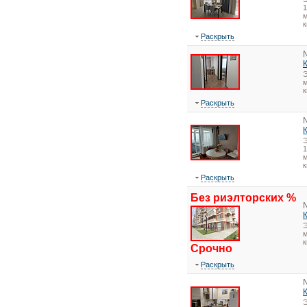
1
м
к
Раскрыть
Э
м
к
Раскрыть
1
м
к
Раскрыть
Без риэлторских %
Э
м
к
Срочно
Раскрыть