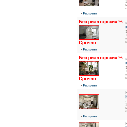
1
м
к
Раскрыть
Без риэлторских %
1
м
к
Срочно
Раскрыть
Без риэлторских %
1
м
к
Срочно
Раскрыть
1
м
к
Раскрыть