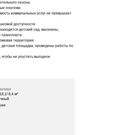
тельного сезона.
ые платежи
ость коммунальных услуг не превышает
аговой доступности
аходятся детский сад, магазины,
 транспорта.
мовая территория
 детская площадка, проведены работы по
чтобы не упустить выгодное
4
ил/кух
18,1/ 8,4 м²
ичный
шее