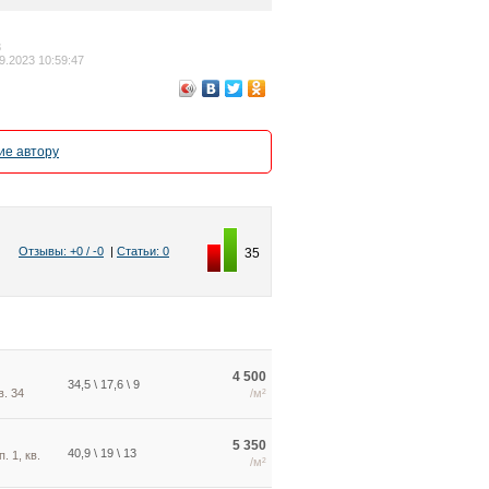
3
9.2023 10:59:47
е автору
Отзывы: +0 / -0
|
Статьи: 0
35
4 500
34,5 \ 17,6 \ 9
в. 34
/м²
5 350
40,9 \ 19 \ 13
. 1, кв.
/м²