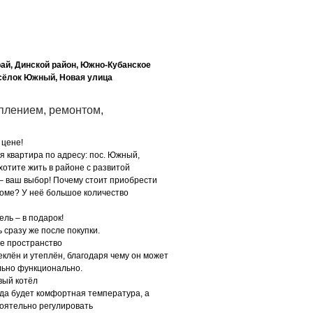
ай, Динской район, Южно-Кубанское
осёлок Южный, Новая улица
оплением, ремонтом,
цене!
квартира по адресу: пос. Южный,
 хотите жить в районе с развитой
 – ваш выбор! Почему стоит приобрести
доме? У неё большое количество
ь – в подарок!
разу же после покупки.
 пространство
лён и утеплён, благодаря чему он может
льно функционально.
ый котёл
а будет комфортная температура, а
оятельно регулировать