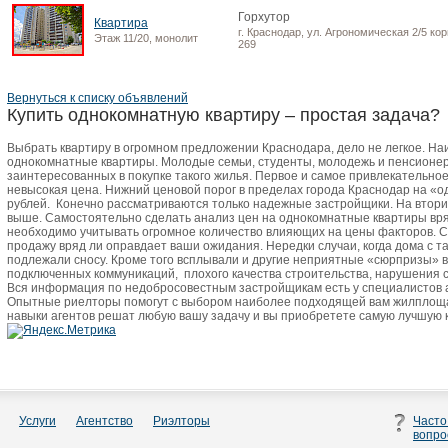
Горхутор
Квартира
г. Краснодар, ул. Агрономическая 2/5 корп
Этаж 11/20, монолит
269
Вернуться к списку объявлений
Купить однокомнатную квартиру – простая задача?
Выбрать квартиру в огромном предложении Краснодара, дело не легкое. Н
однокомнатные квартиры. Молодые семьи, студенты, молодежь и пенсионер
заинтересованных в покупке такого жилья. Первое и самое привлекательно
невысокая цена. Нижний ценовой порог в пределах города Краснодар на «о
рублей.
Конечно рассматриваются только надежные застройщики. На втори
выше. Самостоятельно сделать анализ цен на однокомнатные квартиры вря
необходимо учитывать огромное количество влияющих на цены факторов. 
продажу вряд ли оправдает ваши ожидания. Нередки случаи, когда дома с 
подлежали сносу. Кроме того всплывали и другие неприятные «сюрпризы» 
подключенных коммуникаций,
плохого качества строительства, нарушения с
Вся информация по недобросовестным застройщикам есть у специалистов
Опытные риелторы помогут с выбором наиболее подходящей вам жилплоща
навыки агентов решат любую вашу задачу и вы приобретете самую лучшую 
Услуги
Агентство
Риэлторы
Часто
вопро