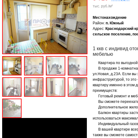
тыс. руб./м²
Местонахождение
Район:
п. Южный
Адрес:
Краснодарский кр
сельское поселение, п
1 ккв с индивид от
мебелью
Квартира по выгодной 
В продаже 1-комнатная 
ул.Новая, д.23А. Если вы
инфраструктурой, то это
квартиру именно в этом 
преимуществ:
Готовый ремонт и мебел
Вы сможете переехать с
Дополнительное жилое
Балкон квартиры застек
использоваться максима
Индивидуальный газов
В вашей квартире всегд
также вы сможете самост