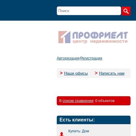
Авторизация
/
Регистрация
>
>
Наши офисы
Написать нам
В
списке сравнения
:
0 объектов
Есть клиенты:
Купить: Дом