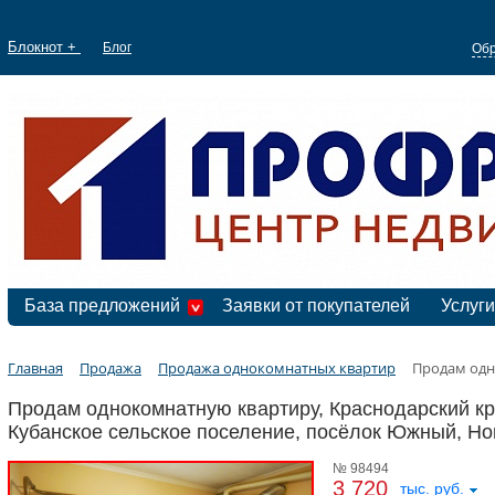
Блокнот +
Блог
Обр
База предложений
Заявки от покупателей
Услуги
Главная
Продажа
Продажа однокомнатных квартир
Продам одн
Продам однокомнатную квартиру, Краснодарский кр
Кубанское сельское поселение, посёлок Южный, Но
№ 98494
3 720
тыс. руб.