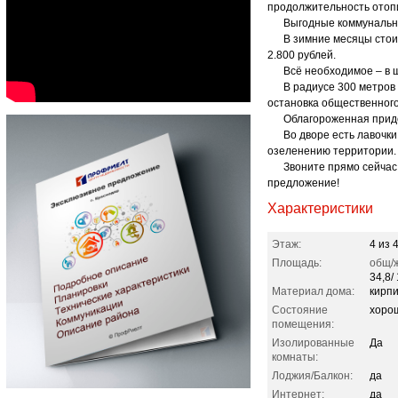
продолжительность отопи
Выгодные коммунальн
В зимние месяцы стоим
2.800 рублей.
Всё необходимое – в ш
В радиусе 300 метров н
остановка общественного
Облагороженная придо
Во дворе есть лавочки,
озеленению территории.
Звоните прямо сейчас, 
предложение!
Характеристики
Этаж:
4 из 
Площадь:
общ/ж
34,8/ 
Материал дома:
кирп
Состояние
хоро
помещения:
Изолированные
Да
комнаты:
Лоджия/Балкон:
да
Интернет:
да