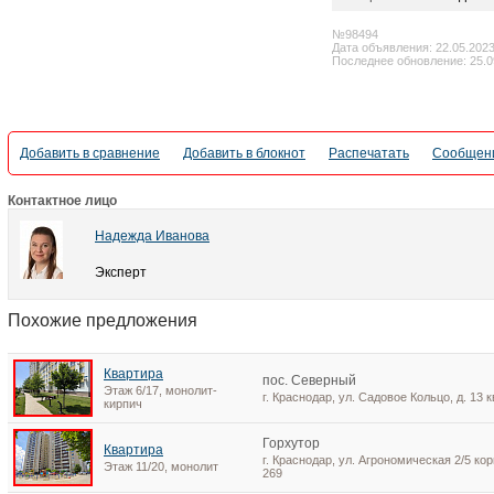
№98494
Дата объявления: 22.05.202
Последнее обновление: 25.0
Добавить в сравнение
Добавить в блокнот
Распечатать
Сообщени
Контактное лицо
Надежда Иванова
Эксперт
Похожие предложения
Квартира
пос. Северный
Этаж 6/17, монолит-
г. Краснодар, ул. Садовое Кольцо, д. 13 к
кирпич
Горхутор
Квартира
г. Краснодар, ул. Агрономическая 2/5 корп
Этаж 11/20, монолит
269