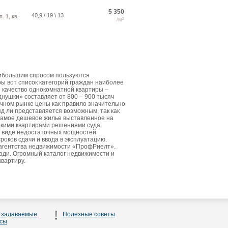
5 350
40,9 \ 19 \ 13
. 1, кв.
/м²
аибольшим спросом пользуются
ы вот список категорий граждан наиболее
е качество однокомнатной квартиры –
днушки» составляет от 800 – 900 тысяч
чном рынке цены как правило значительно
д ли представляется возможным, так как
Самое дешевое жилье выставленное на
такими квартирами решениями суда
в виде недостаточных мощностей
роков сдачи и ввода в эксплуатацию.
 агентства недвижимости «ПрофРиелт».
ди. Огромный каталог недвижимости и
квартиру.
 задаваемые
Полезные советы
сы