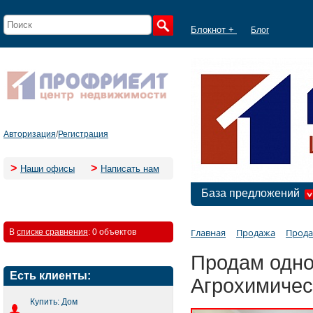
Блокнот +
Блог
Авторизация
/
Регистрация
>
>
Наши офисы
Написать нам
База предложений
Главная
Продажа
Прода
В
списке сравнения
:
0 объектов
Продам одно
Есть клиенты:
Агрохимичес
Купить: Дом