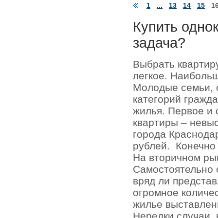
1
...
13
14
15
1
Купить одно
задача?
Выбрать квартир
легкое. Наиболь
Молодые семьи, 
категорий гражда
жилья. Первое и
квартиры – невыс
города Краснодар
рублей.
Конечно
На вторичном ры
Самостоятельно 
вряд ли представ
огромное количе
жилье выставлен
Нередки случаи, 