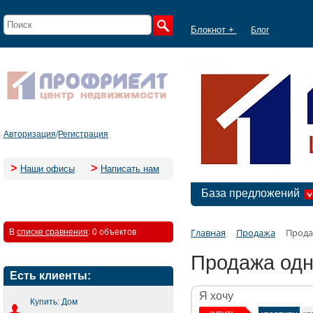
Блокнот +
Блог
Авторизация
/
Регистрация
>
>
Наши офисы
Написать нам
База предложений
Главная
Продажа
Прода
В
списке сравнения
:
0 объектов
Продажа одн
Есть клиенты:
Я хочу
Купить: Дом