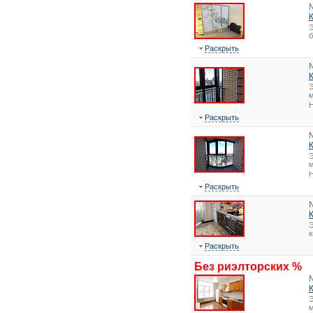
Э
Раскрыть
Э
м
Н
Раскрыть
Э
м
Н
Раскрыть
Э
Раскрыть
Без риэлторских %
Э
м