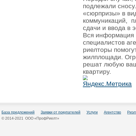
подлежали сносу.
«сюрпризы» в ви
коммуникаций,
п
сдачи и ввода в 
Вся информация 
специалистов аг
риелторы помогу
жилплощади. Огр
решат любую ваш
квартиру.
База предложений
Заявки от покупателей
Услуги
Агентство
Риэл
© 2014-2021 ООО «ПрофРиелт»