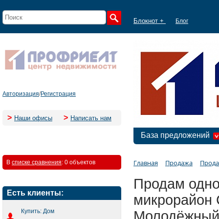
Блокнот +
Блог
Авторизация
/
Регистрация
>
>
Наши офисы
Написать нам
База предложений
Главная
Продажа
Прода
В
списке сравнения
:
0 объектов
Продам одно
Есть клиенты:
микрорайон 
Купить: Дом
Молодёжный