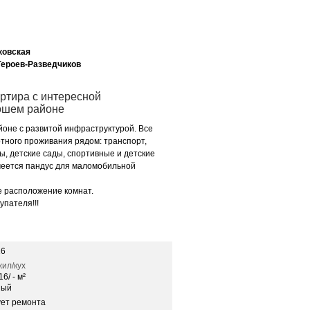
ковская
 Героев-Разведчиков
ртира с интересной
ошем районе
йоне с развитой инфраструктурой. Все
тного проживания рядом: транспорт,
ы, детские сады, спортивные и детские
меется пандус для маломобильной
е расположение комнат.
упателя!!!
16
ил/кух
16/ - м²
ный
ует ремонта