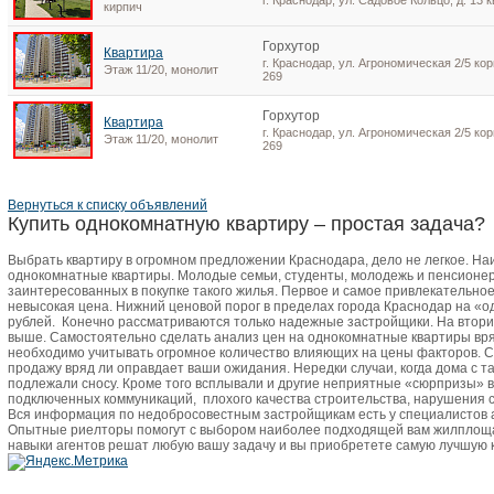
г. Краснодар, ул. Садовое Кольцо, д. 13 к
кирпич
Горхутор
Квартира
г. Краснодар, ул. Агрономическая 2/5 корп
Этаж 11/20, монолит
269
Горхутор
Квартира
г. Краснодар, ул. Агрономическая 2/5 корп
Этаж 11/20, монолит
269
Вернуться к списку объявлений
Купить однокомнатную квартиру – простая задача?
Выбрать квартиру в огромном предложении Краснодара, дело не легкое. Н
однокомнатные квартиры. Молодые семьи, студенты, молодежь и пенсионер
заинтересованных в покупке такого жилья. Первое и самое привлекательно
невысокая цена. Нижний ценовой порог в пределах города Краснодар на «о
рублей.
Конечно рассматриваются только надежные застройщики. На втори
выше. Самостоятельно сделать анализ цен на однокомнатные квартиры вря
необходимо учитывать огромное количество влияющих на цены факторов. 
продажу вряд ли оправдает ваши ожидания. Нередки случаи, когда дома с 
подлежали сносу. Кроме того всплывали и другие неприятные «сюрпризы» 
подключенных коммуникаций,
плохого качества строительства, нарушения с
Вся информация по недобросовестным застройщикам есть у специалистов
Опытные риелторы помогут с выбором наиболее подходящей вам жилплоща
навыки агентов решат любую вашу задачу и вы приобретете самую лучшую 