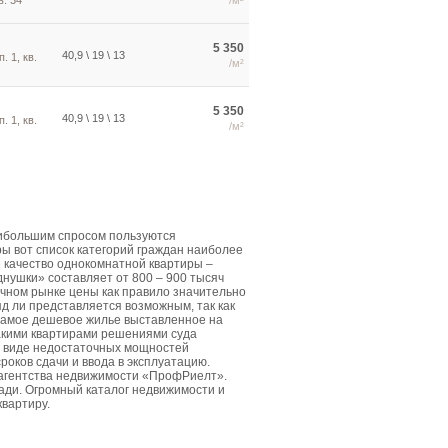
в. 34
/м²
5 350
40,9 \ 19 \ 13
. 1, кв.
/м²
5 350
40,9 \ 19 \ 13
. 1, кв.
/м²
аибольшим спросом пользуются
ы вот список категорий граждан наиболее
е качество однокомнатной квартиры –
днушки» составляет от 800 – 900 тысяч
чном рынке цены как правило значительно
д ли представляется возможным, так как
Самое дешевое жилье выставленное на
такими квартирами решениями суда
в виде недостаточных мощностей
роков сдачи и ввода в эксплуатацию.
 агентства недвижимости «ПрофРиелт».
ди. Огромный каталог недвижимости и
квартиру.