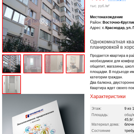
тыс. руб./м²
Местонахождение
Район:
Восточно-Кругли
Адрес:
г. Краснодар, ул.
Однокомнатная ква
планировкой в хор
Продается квартира в ра
необходимое для комфор
общепит, магазины, школ
площадки. В подъезде и
категории граждан.
Два балкона, двусторонн
Квартира ждет своего пок
Характеристики
Этаж:
9 из 
Площадь:
общ/ж
45,9/ 
Материал дома:
блоч
Состояние
треб