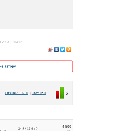
3
.2023 10:53:15
е автору
Отзывы: +0 / -0
|
Статьи: 0
5
4 500
34,5 \ 17,6 \ 9