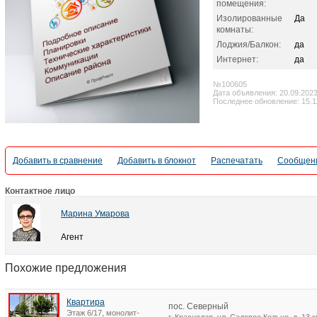
помещения:
Изолированные
Да
комнаты:
Лоджия/Балкон:
да
Интернет:
да
№100605
Дата объявления: 20.09.202
Последнее обновление: 15.11
Добавить в сравнение
Добавить в блокнот
Распечатать
Сообщени
Контактное лицо
Марина Умарова
Агент
Похожие предложения
Квартира
пос. Северный
Этаж 6/17, монолит-