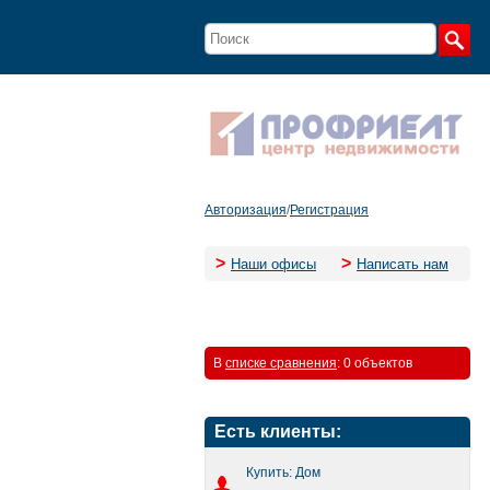
Авторизация
/
Регистрация
>
>
Наши офисы
Написать нам
В
списке сравнения
:
0 объектов
Есть клиенты:
Купить: Дом