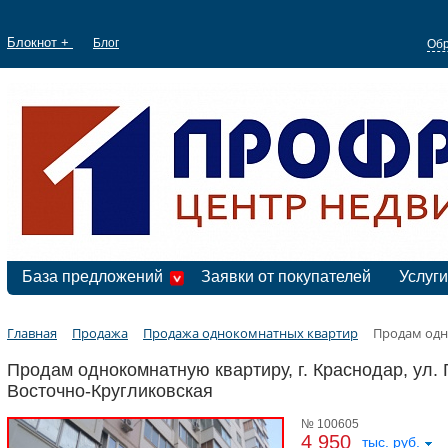
Блокнот +
Блог
Обр
База предложений
Заявки от покупателей
Услуги
Главная
Продажа
Продажа однокомнатных квартир
Продам одн
Продам однокомнатную квартиру, г. Краснодар, ул.
Восточно-Кругликовская
№ 100605
4 950
тыс. руб.