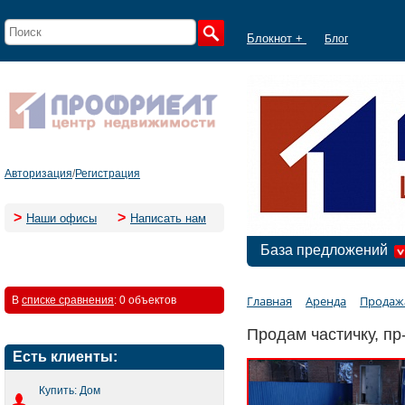
Блокнот +
Блог
Авторизация
/
Регистрация
>
>
Наши офисы
Написать нам
База предложений
Главная
Аренда
Продаж
В
списке сравнения
:
0 объектов
Продам частичку, пр
Есть клиенты:
Купить: Дом