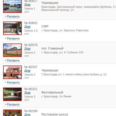
№ 80627
Черемушки
Дом
Краснодар, Центральный округ, микрорайон Дубинка, 1-
Земля 1
Воронежский проезд, 1/1
сот.
Раскрыть
№ 80602
СМР
Дом
г. Краснодар, ул. Красных Партизан
Земля 1,5
сот.
Раскрыть
№ 80576
пос. Северный
Дом
г. Краснодар, ул. А. Губкина 134
Земля 6
сот.
Раскрыть
№ 80337
Черемушки
Дом
Г.Краснодар ул. 1 линия поймы реки Кубань д. 12
Земля 4
сот.
Раскрыть
№ 80321
Фестивальный
Дом
г. Краснодар, 1я Линия
Земля 3
сот.
Раскрыть
№ 80299
Ростовское шоссе
Дом