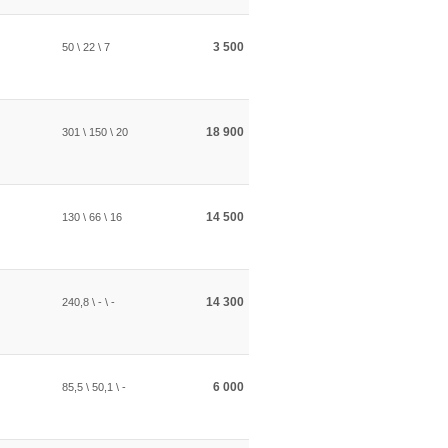
3 500
50 \ 22 \ 7
18 900
301 \ 150 \ 20
14 500
130 \ 66 \ 16
14 300
240,8 \ - \ -
6 000
85,5 \ 50,1 \ -