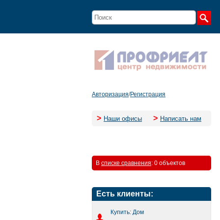
Авторизация
/
Регистрация
>
>
Наши офисы
Написать нам
В
списке сравнения
:
0 объектов
Есть клиенты:
Купить: Дом