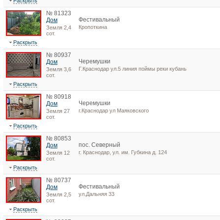
Раскрыть
№ 81323
Фестивальный
Дом
Кропоткина
Земля 2,4
сот.
Раскрыть
№ 80937
Черемушки
Дом
Г.Краснодар ул.5 линия поймы реки кубань
Земля 3,6
сот.
Раскрыть
№ 80918
Черемушки
Дом
г.Краснодар ул Маяковского
Земля 27
сот.
Раскрыть
№ 80853
пос. Северный
Дом
г. Краснодар, ул. им. Губкина д. 124
Земля 12
сот.
Раскрыть
№ 80737
Фестивальный
Дом
ул.Дальняя 33
Земля 2,5
сот.
Раскрыть