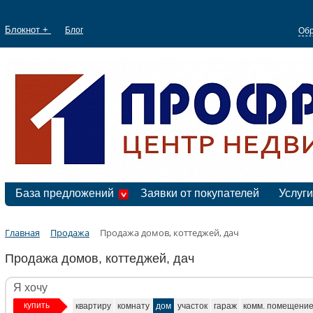
Блокнот +
Блог
Обр
База предложений
Заявки от покупателей
Услуги
Главная
Продажа
Продажа домов, коттеджей, дач
Продажа домов, коттеджей, дач
Я хочу
купить
квартиру
комнату
дом
участок
гараж
комм. помещени