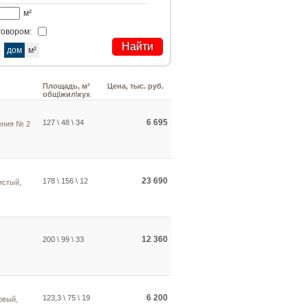
м²
говором:
а
дом
м²
Площадь, м²
Цена, тыс. руб.
общ\жил\кух
6 695
127 \ 48 \ 34
ения № 2
23 690
178 \ 156 \ 12
истый,
12 360
200 \ 99 \ 33
6 200
123,3 \ 75 \ 19
овый,