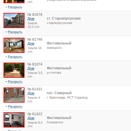
сот.
Раскрыть
№ 81878
ст. Старокорсунская
Дом
старокорсунская
Земля
15,2 сот.
Раскрыть
№ 81746
Фестивальный
Дом
новицкого
Земля 16
сот.
Раскрыть
№ 81674
Фестивальный
Дом
ул титова
Земля 3,5
сот.
Раскрыть
№ 81431
пос. Северный
Дом
г. Краснодар, НСТ Садовод
Земля 4
сот.
Раскрыть
№ 81422
Фестивальный
Дом
Головатого
Земля 8,4
сот.