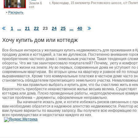
г. Краснодар, 15 километр Ростовского шоссе, с/т Поли
Земля 6
сот.
Раскрыть
1
...
21
22
23
24
25
...
40
Хочу купить дом или коттедж
Все больше интереса у желающих купить недвижимость для проживания в 
продажу домов и коттеджей, а так же дуплексов. Постепенно внимание горо
приобретению частного дома с земельным участком. Такая тенденция сложи
обороты. Что же так заинтересовало покупателей? Почему,
уюту и комфорт
отдается жизни на земле. Ну во первых, современные дома не уступают по
современным квартирам.
Во вторых цены на квартиру и равное ей по пло
выравниваются. Кроме того коммунальные платежи в частном доме часто зн
становитесь обладателем прилегающего земельного участка. Немаловажный 
Но как правильно выбрать и купить дом, что бы счастливо жить в не
Вероятность приобрести некачественное жилье весьма велика. Существует
коттеджа или дома. Плохо проведенные работы, недоподключенные коммун
частая проблема – документы, оформленные неправильно.
Вы начинаете искать дом, и хотите избежать рисков связанных с п
вам необходимо обратится в надежное агентство недвижимости. Риелтор и
вам лучшие варианты по вашему запросу. Вы получите всю информацию по
всех преимуществах и недостатках каждого их них.