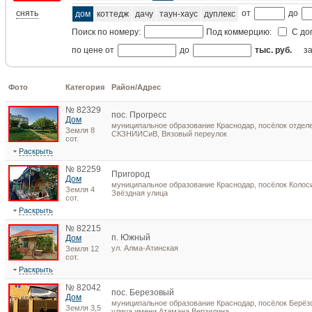
снять
от
до
дом
коттедж
дачу
таун-хаус
дуплекс
Поиск по номеру:
Под коммерцию:
С до
по цене от
до
тыс. руб.
з
Фото
Категория
Район/Адрес
№ 82329
пос. Прогресс
Дом
муниципальное образование Краснодар, посёлок отдел
Земля 8
СКЗНИИСиВ, Вязовый переулок
сот.
Раскрыть
№ 82259
Пригород
Дом
муниципальное образование Краснодар, посёлок Колос
Земля 4
Звёздная улица
сот.
Раскрыть
№ 82215
п. Южный
Дом
ул. Алма-Атинская
Земля 12
сот.
Раскрыть
№ 82042
пос. Березовый
Дом
муниципальное образование Краснодар, посёлок Берёз
Земля 3,5
улица имени Атамана Верзилина