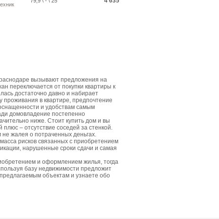
4 635
79,9 \ - \ 25
техник
Краснодаре вызывают предложения на
жан переключается от покупки квартиры к
лась достаточно давно и набирает
у проживания в квартире, предпочтение
 оснащенности и удобствам самым
щади домовладение постепенно
ачительно ниже. Стоит купить дом и вы
плюс – отсутствие соседей за стенкой.
м не жалея о потраченных деньгах.
 масса рисков связанных с приобретением
икации, нарушенные сроки сдачи и самая
риобретением и оформлением жилья, тогда
спользуя базу недвижимости предложит
 предлагаемым объектам и узнаете обо