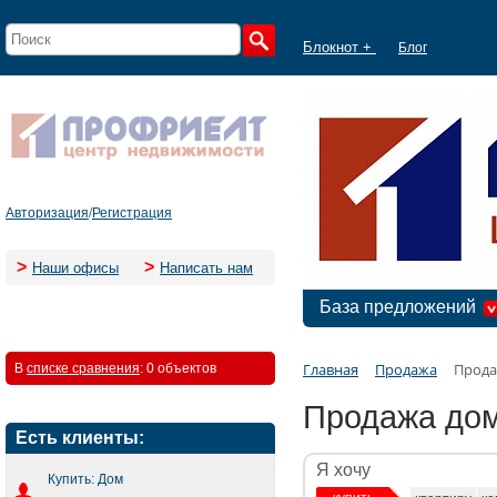
Блокнот +
Блог
Авторизация
/
Регистрация
>
>
Наши офисы
Написать нам
База предложений
Главная
Продажа
Прода
В
списке сравнения
:
0 объектов
Продажа дом
Есть клиенты:
Я хочу
Купить: Дом