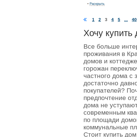
Раскрыть
1
2
3
4
5
...
40
Хочу купить 
Все больше инте
проживания в Кр
домов и коттедже
горожан переключ
частного дома с 
достаточно давно
покупателей? По
предпочтение отд
дома не уступаю
современным кв
по площади домо
коммунальные пл
Стоит купить до