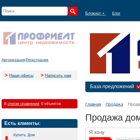
Блокнот +
Блог
Авторизация
/
Регистрация
>
>
Наши офисы
Написать нам
База предложений
Главная
Продажа
Прода
В
списке сравнения
:
0 объектов
Продажа дом
Есть клиенты:
Я хочу
Купить: Дом