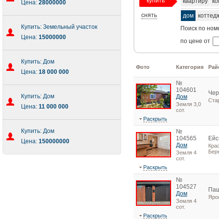
купить
квартиру
ко
Цена:
28000000
снять
дом
коттед
Купить: Земельный участок
Поиск по ном
Цена:
15000000
по цене от
Купить: Дом
Фото
Категория
Рай
Цена:
18 000 000
№
104601
Чер
Купить: Дом
Дом
Ста
Земля 3,0
Цена:
11 000 000
сот.
Раскрыть
Купить: Дом
№
104565
Ейс
Цена:
150000000
Дом
Крас
Бере
Земля 4
сот.
Раскрыть
№
104527
Паш
Дом
Яро
Земля 4
сот.
Раскрыть