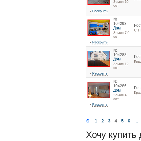
Земля 10
сот.
Раскрыть
№
104293
Рос
Дом
СНТ
Земля 7,9
сот.
Раскрыть
№
104288
Рос
Дом
Кра
Земля 12
сот.
Раскрыть
№
104286
Рос
Дом
Кра
Земля 4
сот.
Раскрыть
1
2
3
4
5
6
...
Хочу купить 