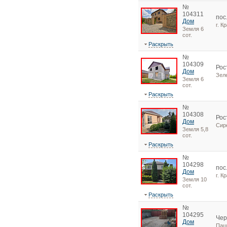
№
104311
пос
Дом
г. К
Земля 6
сот.
Раскрыть
№
104309
Рос
Дом
Зел
Земля 6
сот.
Раскрыть
№
104308
Рос
Дом
Сир
Земля 5,8
сот.
Раскрыть
№
104298
пос
Дом
г. К
Земля 10
сот.
Раскрыть
№
104295
Чер
Дом
Паш