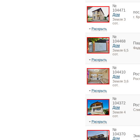
№
104471
пос
Дом
г. К
Земля 3
сот.
Раскрыть
№
104468
Паш
Дом
Фад
Земля 6,5
сот.
Раскрыть
№
104410
Рос
Дом
Рос
Земля 3,6
сот.
Раскрыть
№
104372
Рос
Дом
Сли
Земля 4
сот.
Раскрыть
№
104370
Энк
Дом