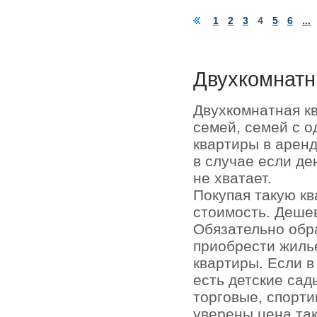
1
2
3
4
5
6
...
Двухкомнатн
Двухкомнатная к
семей, семей с о
квартиры в аренд
в случае если де
не хватает.
Покупая такую кв
стоимость. Деше
Обязательно обр
приобрести жиль
квартиры. Если 
есть детские сад
торговые, спорти
уверены цена та