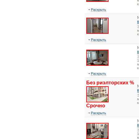
м
к
Раскрыть
Э
м
к
Раскрыть
1
м
к
Раскрыть
Без риэлторских %
Э
м
к
Срочно
Раскрыть
1
м