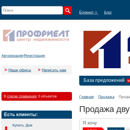
Блокнот +
Блог
Авторизация
/
Регистрация
>
>
Наши офисы
Написать нам
База предложений
Главная
Продажа
Прода
В
списке сравнения
:
0 объектов
Продажа дву
Есть клиенты:
Я хочу
Купить: Дом