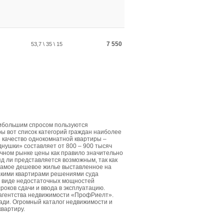
7 550
53,7 \ 35 \ 15
аибольшим спросом пользуются
ы вот список категорий граждан наиболее
е качество однокомнатной квартиры –
днушки» составляет от 800 – 900 тысяч
чном рынке цены как правило значительно
д ли представляется возможным, так как
Самое дешевое жилье выставленное на
такими квартирами решениями суда
в виде недостаточных мощностей
роков сдачи и ввода в эксплуатацию.
 агентства недвижимости «ПрофРиелт».
ди. Огромный каталог недвижимости и
квартиру.