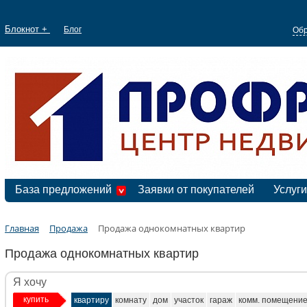
Блокнот +
Блог
Обр
База предложений
Заявки от покупателей
Услуги
Главная
Продажа
Продажа однокомнатных квартир
Продажа однокомнатных квартир
Я хочу
купить
квартиру
комнату
дом
участок
гараж
комм. помещени