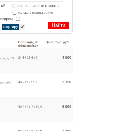
м²
изолированные комнаты
только в новостройке
говором:
а
квартиру
м²
Площадь, м²
Цена, тыс. руб.
общ\жил\кух
4 500
34,5 \ 17,6 \ 9
ьцо, д. 13
5 350
40,9 \ 19 \ 13
кая 2/5
6 000
40,2 \ 17,7 \ 10,4