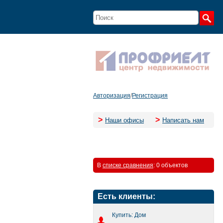
Авторизация
/
Регистрация
>
>
Наши офисы
Написать нам
В
списке сравнения
:
0 объектов
Есть клиенты:
Купить: Дом