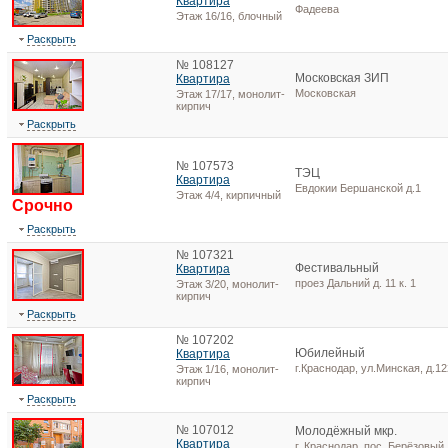
Квартира
Фадеева
Этаж 16/16, блочный
Раскрыть
№ 108127
Московская ЗИП
Квартира
Московская
Этаж 17/17, монолит-
кирпич
Раскрыть
№ 107573
ТЭЦ
Квартира
Евдокии Бершанской д.1
Этаж 4/4, кирпичный
Срочно
Раскрыть
№ 107321
Фестивальный
Квартира
проез Дальний д. 11 к. 1
Этаж 3/20, монолит-
кирпич
Раскрыть
№ 107202
Юбилейный
Квартира
г.Краснодар, ул.Минская, д.12
Этаж 1/16, монолит-
кирпич
Раскрыть
№ 107012
Молодёжный мкр.
Квартира
г. Краснодар, пос. Берёзовый 