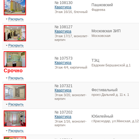
№ 108130
Пашковский
Квартира
Фадеева
Этаж 16/16, блочный
Раскрыть
№ 108127
Московская ЗИП
Квартира
Московская
Этаж 17/17, монолит-
кирпич
Раскрыть
№ 107573
ТЭЦ
Квартира
Евдокии Бершанской д.1
Этаж 4/4, кирпичный
Срочно
Раскрыть
№ 107321
Фестивальный
Квартира
проез Дальний д. 11 к. 1
Этаж 3/20, монолит-
кирпич
Раскрыть
№ 107202
Юбилейный
Квартира
г.Краснодар, ул.Минская, д.12
Этаж 1/16, монолит-
кирпич
Раскрыть