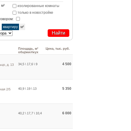
м²
изолированные комнаты
только в новостройке
говором:
а
квартиру
м²
Площадь, м²
Цена, тыс. руб.
общ\жил\кух
4 500
34,5 \ 17,6 \ 9
ьцо, д. 13
5 350
40,9 \ 19 \ 13
кая 2/5
6 000
40,2 \ 17,7 \ 10,4