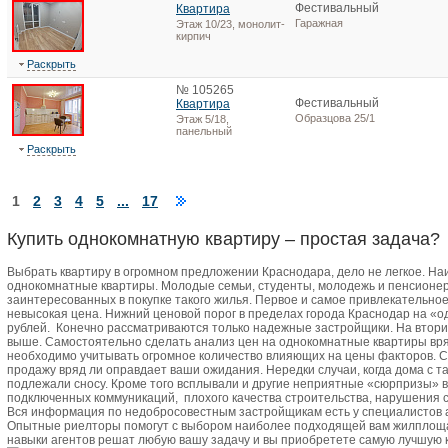
Фестивальный
Квартира
Гаражная
Этаж 10/23, монолит-
кирпич
Раскрыть
№ 105265
Фестивальный
Квартира
Образцова 25/1
Этаж 5/18,
панельный
Раскрыть
1
2
3
4
5
...
17
Купить однокомнатную квартиру – простая задача?
Выбрать квартиру в огромном предложении Краснодара, дело не легкое. Н
однокомнатные квартиры. Молодые семьи, студенты, молодежь и пенсионер
заинтересованных в покупке такого жилья. Первое и самое привлекательно
невысокая цена. Нижний ценовой порог в пределах города Краснодар на «о
рублей.
Конечно рассматриваются только надежные застройщики. На втори
выше. Самостоятельно сделать анализ цен на однокомнатные квартиры вря
необходимо учитывать огромное количество влияющих на цены факторов. 
продажу вряд ли оправдает ваши ожидания. Нередки случаи, когда дома с 
подлежали сносу. Кроме того всплывали и другие неприятные «сюрпризы» 
подключенных коммуникаций,
плохого качества строительства, нарушения с
Вся информация по недобросовестным застройщикам есть у специалистов
Опытные риелторы помогут с выбором наиболее подходящей вам жилплоща
навыки агентов решат любую вашу задачу и вы приобретете самую лучшую 