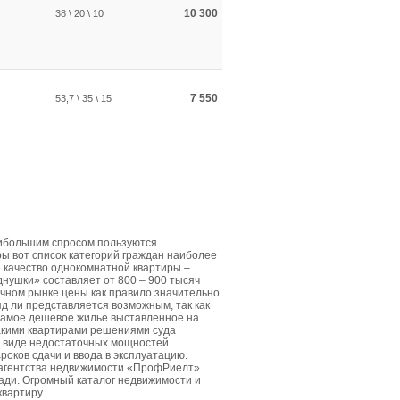
10 300
38 \ 20 \ 10
7 550
53,7 \ 35 \ 15
аибольшим спросом пользуются
ы вот список категорий граждан наиболее
е качество однокомнатной квартиры –
днушки» составляет от 800 – 900 тысяч
чном рынке цены как правило значительно
д ли представляется возможным, так как
Самое дешевое жилье выставленное на
такими квартирами решениями суда
в виде недостаточных мощностей
роков сдачи и ввода в эксплуатацию.
 агентства недвижимости «ПрофРиелт».
ди. Огромный каталог недвижимости и
квартиру.