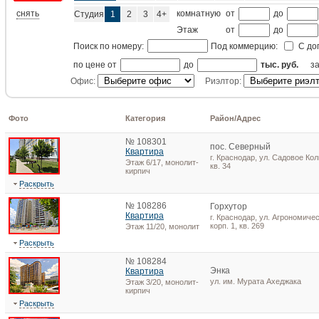
снять
комнатную
от
до
Студия
1
2
3
4+
Этаж
от
до
Поиск по номеру:
Под коммерцию:
С до
по цене от
до
тыс. руб.
з
Офис:
Риэлтор:
Фото
Категория
Район/Адрес
№ 108301
пос. Северный
Квартира
г. Краснодар, ул. Садовое Кол
Этаж 6/17, монолит-
кв. 34
кирпич
Раскрыть
№ 108286
Горхутор
Квартира
г. Краснодар, ул. Агрономичес
корп. 1, кв. 269
Этаж 11/20, монолит
Раскрыть
№ 108284
Энка
Квартира
ул. им. Мурата Ахеджака
Этаж 3/20, монолит-
кирпич
Раскрыть