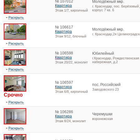
№ 107012
Молодёжный мкр.
Квартира
г. Краснодар, пос. Берёзовый 
корпус 7 кв. 6
Этаж 1/7, кирпичный
Раскрыть
№ 106617
Молодёжный мкр.
Квартира
г. Краснодар,2я Целиноградска
Этаж 9/12, блочный
Раскрыть
№ 106598
Юбилейный
Квартира
г.Краснодар, Рождественская
набережная, д.2
Этаж 20/22, монолит
Раскрыть
№ 106597
пос. Российский
Квартира
Заводовского 23
Этаж 6/8, кирпичный
Срочно
Раскрыть
№ 106286
Черемушки
Квартира
воронежская
Этаж 8/24, монолит
Раскрыть