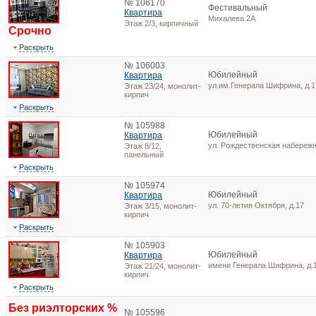
№ 106170
Фестивальный
Квартира
Михалева 2А
Этаж 2/3, кирпичный
Срочно
Раскрыть
№ 106003
Юбилейный
Квартира
ул.им.Генерала Шифрина, д.1
Этаж 23/24, монолит-
кирпич
Раскрыть
№ 105988
Юбилейный
Квартира
ул. Рождественская набережн
Этаж 8/12,
панельный
Раскрыть
№ 105974
Юбилейный
Квартира
ул. 70-летия Октября, д.17
Этаж 3/15, монолит-
кирпич
Раскрыть
№ 105903
Юбилейный
Квартира
имени Генерала Шифрина, д.
Этаж 21/24, монолит-
кирпич
Раскрыть
Без риэлторских %
№ 105596