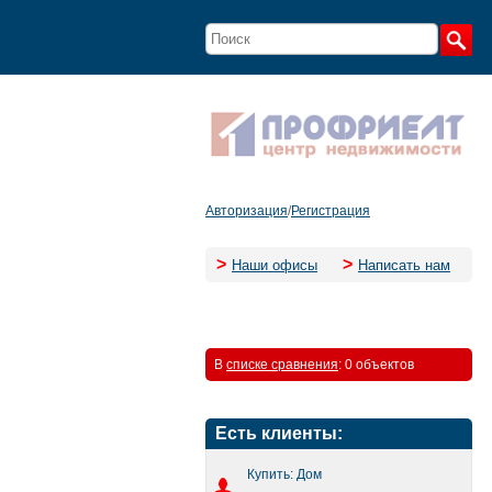
Авторизация
/
Регистрация
>
>
Наши офисы
Написать нам
В
списке сравнения
:
0 объектов
Есть клиенты:
Купить: Дом