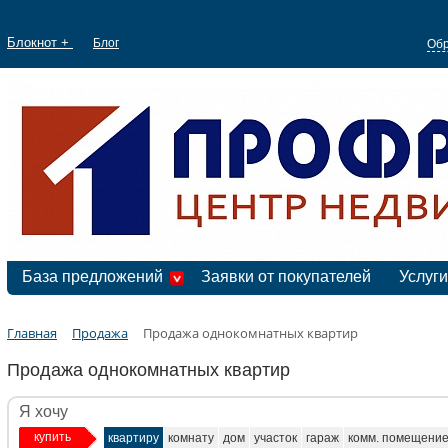
Блокнот +
Блог
Обр
База предложений
Заявки от покупателей
Услуги
Главная
Продажа
Продажа однокомнатных квартир
Продажа однокомнатных квартир
Я хочу
купить
квартиру
комнату
дом
участок
гараж
комм. помещени