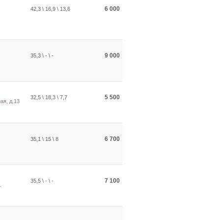
6 000
42,3 \ 16,9 \ 13,6
9 000
35,3 \ - \ -
5 500
32,5 \ 18,3 \ 7,7
ая, д.13
6 700
35,1 \ 15 \ 8
7 100
35,5 \ - \ -
1