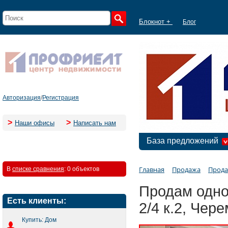
Блокнот +
Блог
Авторизация
/
Регистрация
>
>
Наши офисы
Написать нам
База предложений
Главная
Продажа
Прода
В
списке сравнения
:
0 объектов
Продам одно
Есть клиенты:
2/4 к.2, Чер
Купить: Дом