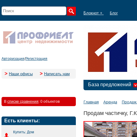
Блокнот +
Блог
Авторизация
/
Регистрация
>
>
Наши офисы
Написать нам
База предложений
Главная
Аренда
Продаж
В
списке сравнения
:
0 объектов
Продам частичку, Г.
Есть клиенты:
Купить: Дом