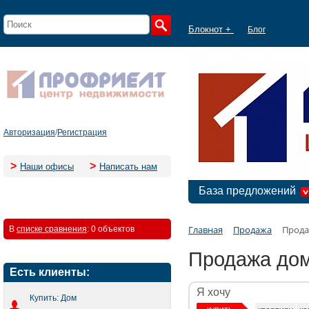
Блокнот +
Блог
Авторизация
/
Регистрация
>
>
Наши офисы
Написать нам
База предложений
Главная
Продажа
Прода
В
списке сравнения
:
0 объектов
Продажа дом
Есть клиенты:
Я хочу
Купить: Дом