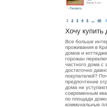
Земля 3 сот.
Раскрыть
1
2
3
4
5
...
40
Хочу купить 
Все больше инте
проживания в Кр
домов и коттедже
горожан переключ
частного дома с 
достаточно давно
покупателей? По
предпочтение отд
дома не уступаю
современным кв
по площади домо
коммунальные пл