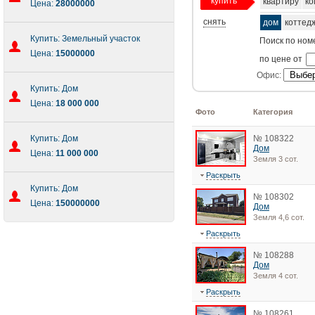
купить
квартиру
ко
Цена:
28000000
снять
дом
коттед
Купить: Земельный участок
Поиск по ном
Цена:
15000000
по цене от
Офис:
Купить: Дом
Цена:
18 000 000
Фото
Категория
Купить: Дом
№ 108322
Дом
Цена:
11 000 000
Земля 3 сот.
Раскрыть
Купить: Дом
№ 108302
Цена:
150000000
Дом
Земля 4,6 сот.
Раскрыть
№ 108288
Дом
Земля 4 сот.
Раскрыть
№ 108261