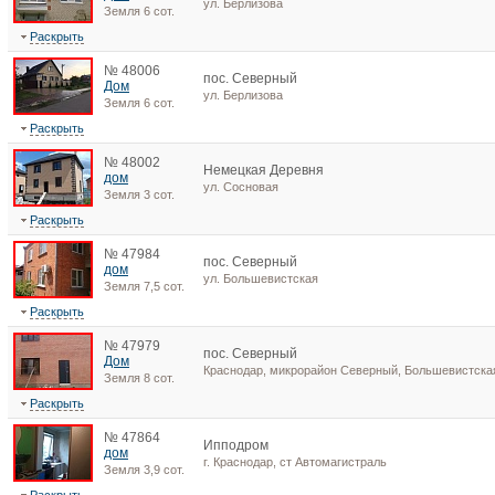
ул. Берлизова
Земля 6 сот.
Раскрыть
№ 48006
пос. Северный
Дом
ул. Берлизова
Земля 6 сот.
Раскрыть
№ 48002
Немецкая Деревня
дом
ул. Сосновая
Земля 3 сот.
Раскрыть
№ 47984
пос. Северный
дом
ул. Большевистская
Земля 7,5 сот.
Раскрыть
№ 47979
пос. Северный
Дом
Краснодар, микрорайон Северный, Большевистска
Земля 8 сот.
Раскрыть
№ 47864
Ипподром
дом
г. Краснодар, ст Автомагистраль
Земля 3,9 сот.