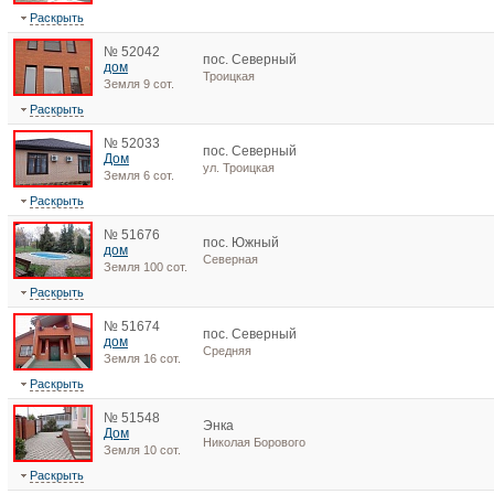
Раскрыть
№ 52042
пос. Северный
дом
Троицкая
Земля 9 сот.
Раскрыть
№ 52033
пос. Северный
Дом
ул. Троицкая
Земля 6 сот.
Раскрыть
№ 51676
пос. Южный
дом
Северная
Земля 100 сот.
Раскрыть
№ 51674
пос. Северный
дом
Средняя
Земля 16 сот.
Раскрыть
№ 51548
Энка
Дом
Николая Борового
Земля 10 сот.
Раскрыть