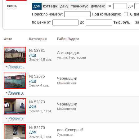
снять
от
до
дом
коттедж
дачу
таун-хаус
дуплекс
Поиск по номеру:
Под коммерцию:
С до
по цене от
до
тыс. руб.
з
Фото
Категория
Район/Адрес
№ 53381
Авиагородок
дом
ул. им. Нестерова
Земля 4,5 сот.
Раскрыть
№ 52875
Черемушки
дом
Майкопская
Земля 4 сот.
Раскрыть
№ 52873
Черемушки
дом
Майкопская
Земля 3,7 сот.
Раскрыть
№ 52270
пос. Северный
Дом
Луганская
Земля 4,1 сот.