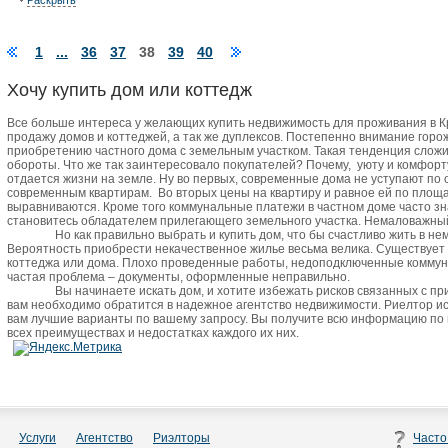
Раскрыть
1
...
36
37
38
39
40
Хочу купить дом или коттедж
Все больше интереса у желающих купить недвижимость для проживания в 
продажу домов и коттеджей, а так же дуплексов. Постепенно внимание горо
приобретению частного дома с земельным участком. Такая тенденция сложи
обороты. Что же так заинтересовало покупателей? Почему,
уюту и комфорт
отдается жизни на земле. Ну во первых, современные дома не уступают по
современным квартирам.
Во вторых цены на квартиру и равное ей по пло
выравниваются. Кроме того коммунальные платежи в частном доме часто зн
становитесь обладателем прилегающего земельного участка. Немаловажный 
Но как правильно выбрать и купить дом, что бы счастливо жить в не
Вероятность приобрести некачественное жилье весьма велика. Существует
коттеджа или дома. Плохо проведенные работы, недоподключенные коммун
частая проблема – документы, оформленные неправильно.
Вы начинаете искать дом, и хотите избежать рисков связанных с п
вам необходимо обратится в надежное агентство недвижимости. Риелтор и
вам лучшие варианты по вашему запросу. Вы получите всю информацию по
всех преимуществах и недостатках каждого их них.
Услуги
Агентство
Риэлторы
Часто