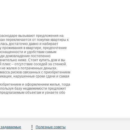
Краснодаре вызывают предложения на
жан переключается от покупки квартиры к
лась достаточно давно и набирает
у проживания в квартире, предпочтение
 оснащенности и удобствам самым
щади домовладение постепенно
ачительно ниже. Стоит купить дом и вы
плюс – отсутствие соседей за стенкой.
м не жалея о потраченных деньгах.
 масса рисков связанных с приобретением
икации, нарушенные сроки сдачи и самая
риобретением и оформлением жилья, тогда
спользуя базу недвижимости предложит
 предлагаемым объектам и узнаете обо
 задаваемые
Полезные советы