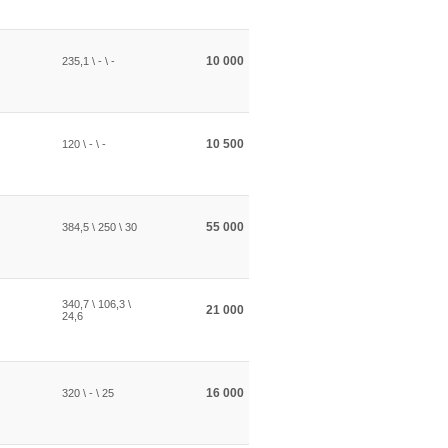
10 000
235,1 \ - \ -
10 500
120 \ - \ -
55 000
384,5 \ 250 \ 30
340,7 \ 106,3 \
21 000
24,6
16 000
320 \ - \ 25