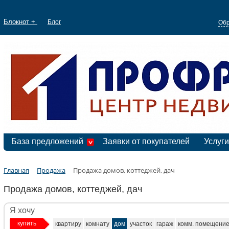
Блокнот +
Блог
Обр
База предложений
Заявки от покупателей
Услуги
Главная
Продажа
Продажа домов, коттеджей, дач
Продажа домов, коттеджей, дач
Я хочу
купить
квартиру
комнату
дом
участок
гараж
комм. помещени