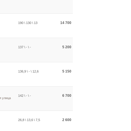
14 700
190 \ 130 \ 13
5 200
137 \ - \ -
5 150
136,9 \ - \ 12,6
6 700
142 \ - \ -
я улица
2 600
26,8 \ 13,6 \ 7,5