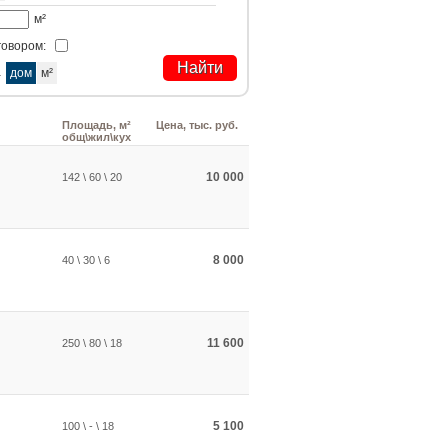
м²
говором:
а
дом
м²
Площадь, м²
Цена, тыс. руб.
общ\жил\кух
10 000
142 \ 60 \ 20
8 000
40 \ 30 \ 6
11 600
250 \ 80 \ 18
5 100
100 \ - \ 18