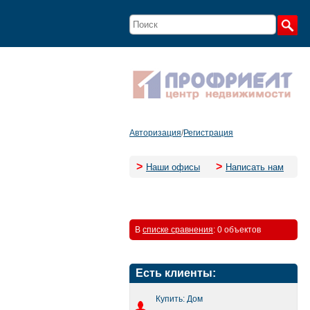
Авторизация
/
Регистрация
>
>
Наши офисы
Написать нам
В
списке сравнения
:
0 объектов
Есть клиенты:
Купить: Дом