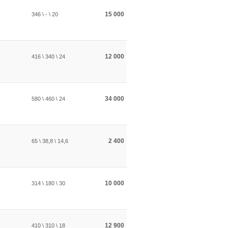
15 000
346 \ - \ 20
12 000
416 \ 340 \ 24
34 000
580 \ 460 \ 24
2 400
65 \ 38,8 \ 14,6
10 000
314 \ 180 \ 30
12 900
410 \ 310 \ 18