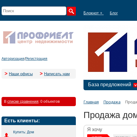
Блокнот +
Блог
Авторизация
/
Регистрация
>
>
Наши офисы
Написать нам
База предложений
Главная
Продажа
Прода
В
списке сравнения
:
0 объектов
Продажа дом
Есть клиенты:
Я хочу
Купить: Дом