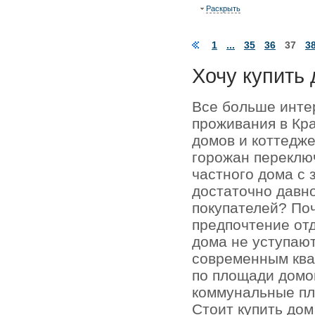
Раскрыть
1
...
35
36
37
3
Хочу купить 
Все больше инте
проживания в Кр
домов и коттедже
горожан переключ
частного дома с 
достаточно давно
покупателей? По
предпочтение отд
дома не уступаю
современным кв
по площади домо
коммунальные пл
Стоит купить до