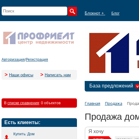
Блокнот +
Блог
Авторизация
/
Регистрация
>
>
Наши офисы
Написать нам
База предложений
Главная
Продажа
Прода
В
списке сравнения
:
0 объектов
Продажа дом
Есть клиенты:
Я хочу
Купить: Дом