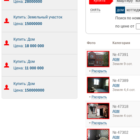
купить
квартиру
ко
Цена:
28000000
снять
дом
коттед
Купить: Земельный участок
Поиск по ном
Цена:
15000000
по цене от
Купить: Дом
Фото
Категория
Цена:
18 000 000
№ 47391
дом
Купить: Дом
Земля 9 сот.
Цена:
11 000 000
Раскрыть
№ 47389
Купить: Дом
дом
Земля 4,4 сот.
Цена:
150000000
Раскрыть
№ 47318
дом
Земля 4 сот.
Раскрыть
№ 47302
дом