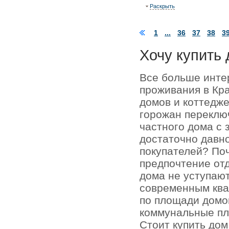
Раскрыть
1
...
36
37
38
3
Хочу купить 
Все больше инте
проживания в Кр
домов и коттедже
горожан переключ
частного дома с 
достаточно давно
покупателей? По
предпочтение отд
дома не уступаю
современным кв
по площади домо
коммунальные пл
Стоит купить до