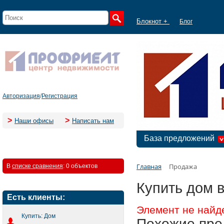
Блокнот +
Блог
Авторизация
/
Регистрация
>
>
Наши офисы
Написать нам
База предложений
Главная
Продажа
В
списке сравнения
:
0 объектов
Купить дом 
Есть клиенты:
Элемент не найд
Купить: Дом
Похожие пре