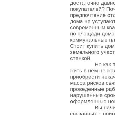
достаточно давно
покупателей? По
предпочтение отд
дома не уступаю
современным кв
по площади домо
коммунальные пл
Стоит купить до
земельного участ
стенкой.
Но как 
жить в нем не жа
приобрести нека
масса рисков св
проведенные раб
нарушенные срок
оформленные не
Вы начи
связанных с при