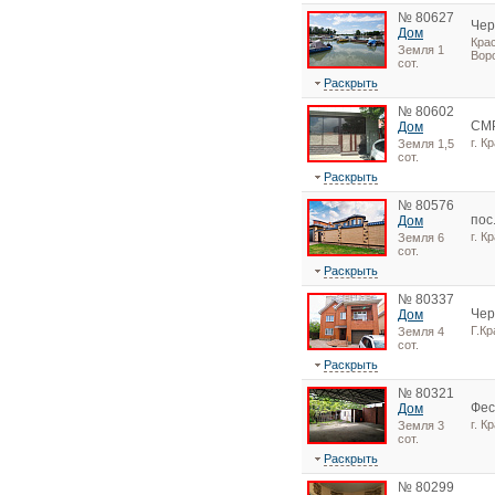
№ 80627
Чер
Дом
Кра
Земля 1
Воро
сот.
Раскрыть
№ 80602
СМ
Дом
г. К
Земля 1,5
сот.
Раскрыть
№ 80576
пос
Дом
г. К
Земля 6
сот.
Раскрыть
№ 80337
Чер
Дом
Г.Кр
Земля 4
сот.
Раскрыть
№ 80321
Фес
Дом
г. К
Земля 3
сот.
Раскрыть
№ 80299