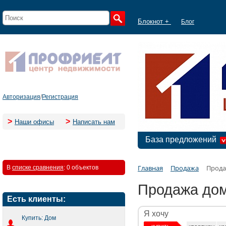
Блокнот +
Блог
Авторизация
/
Регистрация
>
>
Наши офисы
Написать нам
База предложений
Главная
Продажа
Прода
В
списке сравнения
:
0 объектов
Продажа дом
Есть клиенты:
Я хочу
Купить: Дом