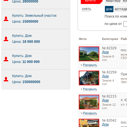
купить
квартиру
ко
Цена:
28000000
снять
дом
коттед
Купить: Земельный участок
Поиск по ном
Цена:
15000000
по цене от
Купить: Дом
Фото
Категория
Рай
Цена:
18 000 000
№ 82329
пос
Дом
мун
Купить: Дом
Земля 8
СКЗ
сот.
Цена:
11 000 000
Раскрыть
№ 82259
При
Купить: Дом
Дом
мун
Земля 4
Цена:
150000000
Звё
сот.
Раскрыть
№ 82215
п. 
Дом
ул.
Земля 12
сот.
Раскрыть
№ 82042
пос
Дом
мун