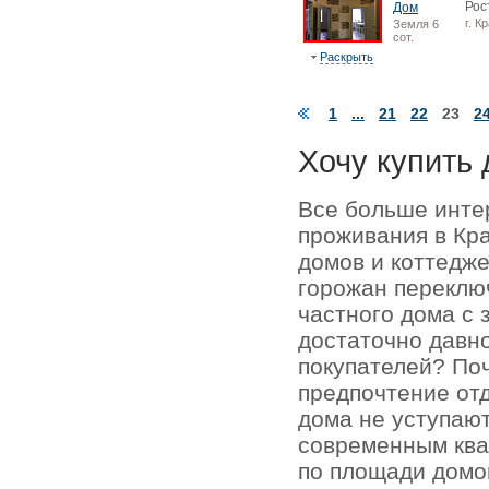
Рос
Дом
г. К
Земля 6
сот.
Раскрыть
1
...
21
22
23
2
Хочу купить 
Все больше инте
проживания в Кр
домов и коттедже
горожан переключ
частного дома с 
достаточно давно
покупателей? По
предпочтение отд
дома не уступаю
современным кв
по площади домо