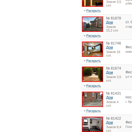
Земля 3,5
ули
сот.
Раскрыть
№ 81878
ст.
Дом
ста
Земля
15,2 сот.
Раскрыть
№ 81746
Фес
Дом
нов
Земля 16
сот.
Раскрыть
№ 81674
Фес
Дом
ул т
Земля 3,5
сот.
Раскрыть
№ 81431
пос
Дом
г. 
Земля 4
сот.
Раскрыть
№ 81422
Фес
Дом
Гол
Земля 8,4
сот.