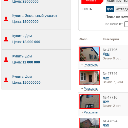
купить
квартиру
ко
Цена:
28000000
снять
дом
коттед
Купить: Земельный участок
Поиск по ном
Цена:
15000000
по цене от
Купить: Дом
Фото
Категория
Цена:
18 000 000
№ 47796
Дом
Купить: Дом
Земля 9 сот.
Цена:
11 000 000
Раскрыть
№ 47746
Купить: Дом
дом
Земля 7,5 сот.
Цена:
150000000
Раскрыть
№ 47716
дом
Земля 2 сот.
Раскрыть
№ 47694
дом