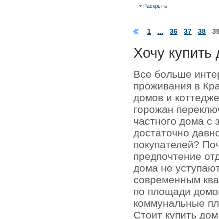
Раскрыть
1
...
36
37
38
3
Хочу купить 
Все больше инте
проживания в Кр
домов и коттедже
горожан переключ
частного дома с 
достаточно давно
покупателей? По
предпочтение отд
дома не уступаю
современным кв
по площади домо
коммунальные пл
Стоит купить до