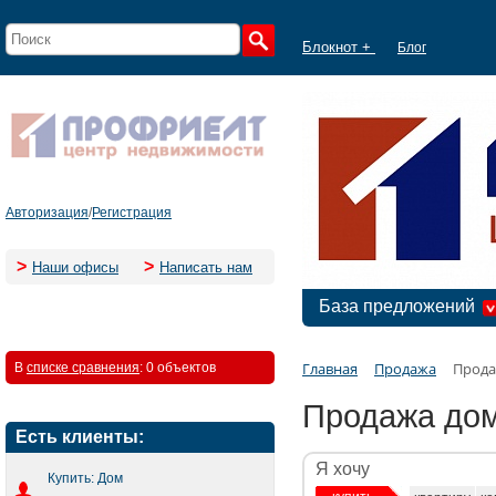
Блокнот +
Блог
Авторизация
/
Регистрация
>
>
Наши офисы
Написать нам
База предложений
Главная
Продажа
Прода
В
списке сравнения
:
0 объектов
Продажа дом
Есть клиенты:
Я хочу
Купить: Дом