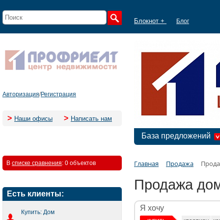
Блокнот +
Блог
Авторизация
/
Регистрация
>
>
Наши офисы
Написать нам
База предложений
Главная
Продажа
Прода
В
списке сравнения
:
0 объектов
Продажа дом
Есть клиенты:
Я хочу
Купить: Дом