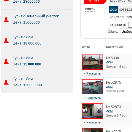
купить
квартиру
ко
Цена:
28000000
снять
дом
коттед
Купить: Земельный участок
Поиск по ном
Цена:
15000000
по цене от
Офис:
Купить: Дом
Цена:
18 000 000
Фото
Категория
Купить: Дом
№ 53381
дом
Цена:
11 000 000
Земля 4,5 сот.
Раскрыть
Купить: Дом
№ 52875
Цена:
150000000
дом
Земля 4 сот.
Раскрыть
№ 52873
дом
Земля 3,7 сот.
Раскрыть
№ 52270