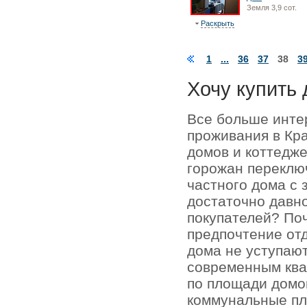
Земля 3,9 сот.
Раскрыть
1
...
36
37
38
3
Хочу купить 
Все больше инте
проживания в Кр
домов и коттедже
горожан переключ
частного дома с 
достаточно давно
покупателей? По
предпочтение отд
дома не уступаю
современным кв
по площади домо
коммунальные пл