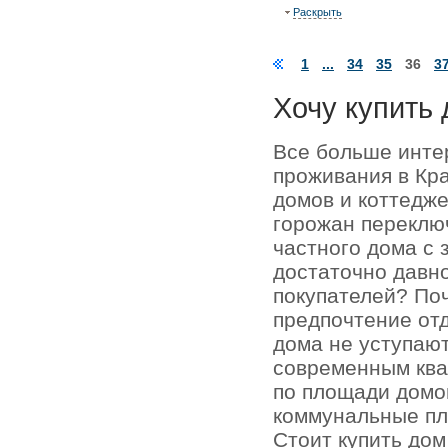
Раскрыть
1
...
34
35
36
3
Хочу купить 
Все больше инте
проживания в Кр
домов и коттедже
горожан переключ
частного дома с 
достаточно давно
покупателей? По
предпочтение отд
дома не уступаю
современным кв
по площади домо
коммунальные пл
Стоит купить до