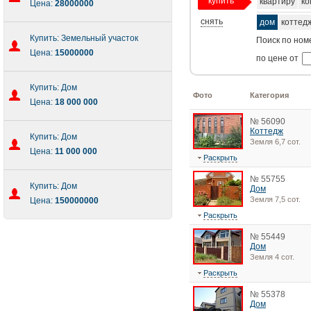
купить
квартиру
ко
Цена:
28000000
снять
дом
коттед
Купить: Земельный участок
Поиск по ном
Цена:
15000000
по цене от
Купить: Дом
Фото
Категория
Цена:
18 000 000
№ 56090
Коттедж
Купить: Дом
Земля 6,7 сот.
Цена:
11 000 000
Раскрыть
№ 55755
Купить: Дом
Дом
Земля 7,5 сот.
Цена:
150000000
Раскрыть
№ 55449
Дом
Земля 4 сот.
Раскрыть
№ 55378
Дом