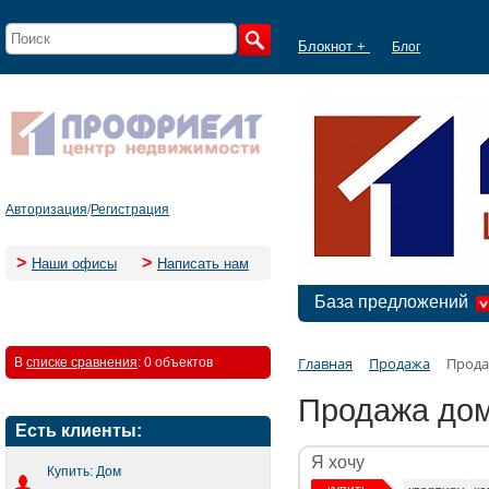
Блокнот +
Блог
Авторизация
/
Регистрация
>
>
Наши офисы
Написать нам
База предложений
Главная
Продажа
Прода
В
списке сравнения
:
0 объектов
Продажа дом
Есть клиенты:
Я хочу
Купить: Дом