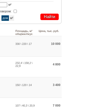
м²
говором:
а
дом
м²
Площадь, м²
Цена, тыс. руб.
общ\жил\кух
10 000
330 \ 220 \ 17
232,4 \ 158,2 \
4 800
22,9
3 400
150 \ 120 \ 14
7 000
107 \ 40,3 \ 20,9