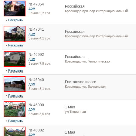
№ 47054
Российская
дом
Краснодар бульвар Интернациональный
Земля 5,2 сот.
Раскрыть
№ 47041
Российская
дом
Краснодар бульвар Интернациональный
Земля 4,1 сот.
Раскрыть
№ 46992
Российская
дом
Краснодар ул. Геологическая
Земля 7,9 сот.
Раскрыть
№ 46940
Ростовское шоссе
дом
Краснодар ул. Балканская
Земля 8,1 сот.
Раскрыть
№ 46900
1 Мая
дом
ул.Тепличная
Земля 3,5 сот.
Раскрыть
№ 46882
1 Мая
дом