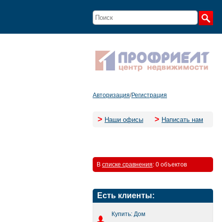
Авторизация
/
Регистрация
>
>
Наши офисы
Написать нам
В
списке сравнения
:
0 объектов
Есть клиенты:
Купить: Дом