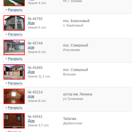
НСТ Урожай
Земля 4 сот.
Раскрыть
№ 46792
пос. Березовый
Дом
п. Берёзовый
Земля 5 сот.
Раскрыть
№ 45744
пос. Северный
дом
Изосимова
Земля 6 сот.
Раскрыть
№ 45485
пос. Северный
Дом
Вольная
Земля 11,1 сот.
Раскрыть
№ 45214
хутор им. Ленина
дом
ул.Тупиковая
Земля 8 сот.
Раскрыть
№ 44541
Табачка
Дом
Дербентская
Земля 3,7 сот.