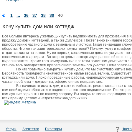
Раскрыть
1
...
36
37
38
39
40
Хочу купить дом или коттедж
Все больше интереса у желающих купить недвижимость для проживания в 
продажу домов и коттеджей, а так же дуплексов. Постепенно внимание горо
приобретению частного дома с земельным участком. Такая тенденция сложи
обороты. Что же так заинтересовало покупателей? Почему,
уюту и комфорт
отдается жизни на земле. Ну во первых, современные дома не уступают по
современным квартирам.
Во вторых цены на квартиру и равное ей по пло
выравниваются. Кроме того коммунальные платежи в частном доме часто зн
становитесь обладателем прилегающего земельного участка. Немаловажный 
Но как правильно выбрать и купить дом, что бы счастливо жить в не
Вероятность приобрести некачественное жилье весьма велика. Существует
коттеджа или дома. Плохо проведенные работы, недоподключенные коммун
частая проблема – документы, оформленные неправильно.
Вы начинаете искать дом, и хотите избежать рисков связанных с п
вам необходимо обратится в надежное агентство недвижимости. Риелтор и
вам лучшие варианты по вашему запросу. Вы получите всю информацию по
всех преимуществах и недостатках каждого их них.
Услуги
Агентство
Риэлторы
Часто