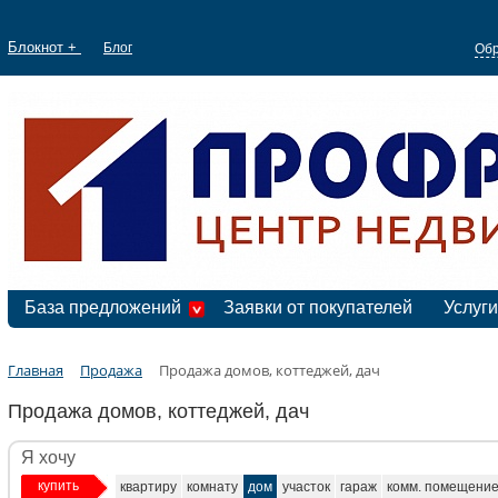
Блокнот +
Блог
Обр
База предложений
Заявки от покупателей
Услуги
Главная
Продажа
Продажа домов, коттеджей, дач
Продажа домов, коттеджей, дач
Я хочу
купить
квартиру
комнату
дом
участок
гараж
комм. помещени