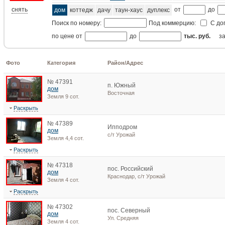
снять
от
до
дом
коттедж
дачу
таун-хаус
дуплекс
Поиск по номеру:
Под коммерцию:
С до
по цене от
до
тыс. руб.
з
Фото
Категория
Район/Адрес
№ 47391
п. Южный
дом
Восточная
Земля 9 сот.
Раскрыть
№ 47389
Ипподром
дом
с/т Урожай
Земля 4,4 сот.
Раскрыть
№ 47318
пос. Российский
дом
Краснодар, с/т Урожай
Земля 4 сот.
Раскрыть
№ 47302
пос. Северный
дом
Ул. Средняя
Земля 4 сот.