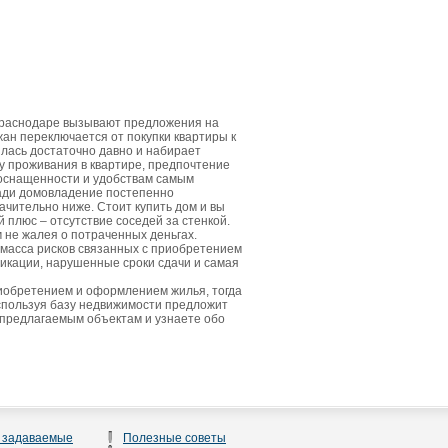
Краснодаре вызывают предложения на
жан переключается от покупки квартиры к
лась достаточно давно и набирает
у проживания в квартире, предпочтение
 оснащенности и удобствам самым
щади домовладение постепенно
ачительно ниже. Стоит купить дом и вы
плюс – отсутствие соседей за стенкой.
м не жалея о потраченных деньгах.
 масса рисков связанных с приобретением
икации, нарушенные сроки сдачи и самая
риобретением и оформлением жилья, тогда
спользуя базу недвижимости предложит
 предлагаемым объектам и узнаете обо
 задаваемые
Полезные советы