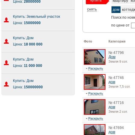
купить
квартиру
ко
Цена:
28000000
снять
дом
коттед
Купить: Земельный участок
Поиск по ном
Цена:
15000000
по цене от
Купить: Дом
Фото
Категория
Цена:
18 000 000
№ 47796
Дом
Купить: Дом
Земля 9 сот.
Цена:
11 000 000
Раскрыть
№ 47746
Купить: Дом
дом
Земля 7,5 сот.
Цена:
150000000
Раскрыть
№ 47716
дом
Земля 2 сот.
Раскрыть
№ 47694
дом