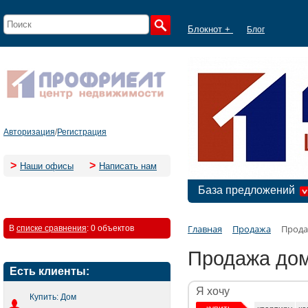
Блокнот +
Блог
Авторизация
/
Регистрация
>
>
Наши офисы
Написать нам
База предложений
Главная
Продажа
Прода
В
списке сравнения
:
0 объектов
Продажа дом
Есть клиенты:
Я хочу
Купить: Дом