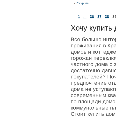
Раскрыть
1
...
36
37
38
3
Хочу купить 
Все больше инте
проживания в Кр
домов и коттедже
горожан переключ
частного дома с 
достаточно давно
покупателей? По
предпочтение отд
дома не уступаю
современным кв
по площади домо
коммунальные пл
Стоит купить до